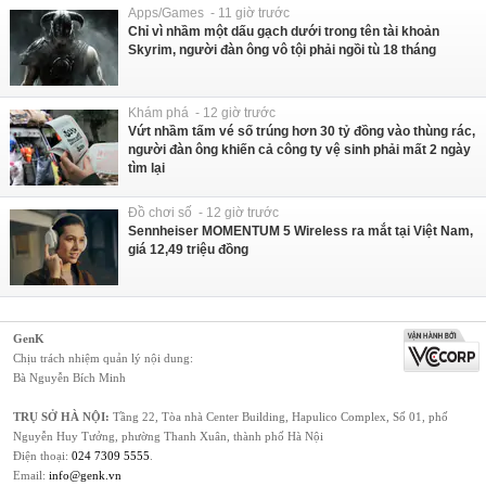
Apps/Games - 11 giờ trước
Chỉ vì nhầm một dấu gạch dưới trong tên tài khoản
Skyrim, người đàn ông vô tội phải ngồi tù 18 tháng
Khám phá - 12 giờ trước
Vứt nhầm tấm vé số trúng hơn 30 tỷ đồng vào thùng rác,
người đàn ông khiến cả công ty vệ sinh phải mất 2 ngày
tìm lại
Đồ chơi số - 12 giờ trước
Sennheiser MOMENTUM 5 Wireless ra mắt tại Việt Nam,
giá 12,49 triệu đồng
GenK
Chịu trách nhiệm quản lý nội dung:
Bà Nguyễn Bích Minh
TRỤ SỞ HÀ NỘI:
Tầng 22, Tòa nhà Center Building, Hapulico Complex, Số 01, phố
Nguyễn Huy Tưởng, phường Thanh Xuân, thành phố Hà Nội
Điện thoại:
024 7309 5555
.
Email:
info@genk.vn