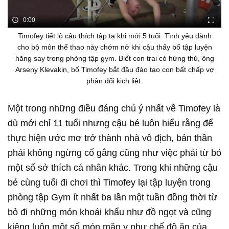
0:00
Timofey tiết lộ cậu thích tập tạ khi mới 5 tuổi. Tình yêu dành
cho bộ môn thể thao này chớm nở khi cậu thấy bố tập luyện
hăng say trong phòng tập gym. Biết con trai có hứng thú, ông
Arseny Klevakin, bố Timofey bắt đầu đào tạo con bất chấp vợ
phản đối kịch liệt.
Một trong những điều đáng chú ý nhất về Timofey là
dù mới chỉ 11 tuổi nhưng cậu bé luôn hiểu rằng để
thực hiện ước mơ trở thành nhà vô địch, bản thân
phải không ngừng cố gắng cũng như việc phải từ bỏ
một số sở thích cá nhân khác. Trong khi những cậu
bé cùng tuổi đi chơi thì Timofey lại tập luyện trong
phòng tập Gym ít nhất ba lần một tuần đồng thời từ
bỏ đi những món khoái khẩu như đồ ngọt và cũng
kiêng luôn một số món mặn y như chế độ ăn của