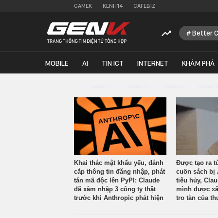
GAMEK
KENH14
CAFEBIZ
Better 
MOBILE
AI
TIN ICT
INTERNET
KHÁM PHÁ
Khai thác mật khẩu yếu, đánh
Được tạo ra t
cắp thông tin đăng nhập, phát
cuốn sách bị 
tán mã độc lên PyPI: Claude
tiêu hủy, Cla
đã xâm nhập 3 công ty thật
mình được xâ
trước khi Anthropic phát hiện
tro tàn của th