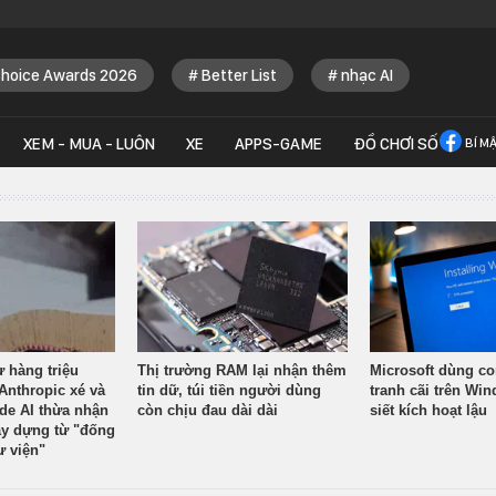
Choice Awards 2026
Better List
nhạc AI
XEM - MUA - LUÔN
XE
APPS-GAME
ĐỒ CHƠI SỐ
BÍ M
ừ hàng triệu
Thị trường RAM lại nhận thêm
Microsoft dùng co
Anthropic xé và
tin dữ, túi tiền người dùng
tranh cãi trên Wi
ude AI thừa nhận
còn chịu đau dài dài
siết kích hoạt lậu
y dựng từ "đống
ư viện"