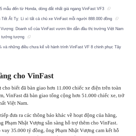
 5 mẫu đến từ Honda, dòng đắt nhất giá ngang VinFast VF3
ết Ất Tỵ: Lì xì tất cả chủ xe VinFast mỗi người 888.000 đồng
Vượng: Doanh số của VinFast vươn lên dẫn đầu thị trường Việt Nam
để tưởng tượng
5% và những điều chưa kể về hành trình VinFast VF 8 chinh phục Tây
sàng cho VinFast
 cho biết đã bàn giao hơn 11.000 chiếc xe điện trên toàn
m, VinFast đã bàn giao tổng cộng hơn 51.000 chiếc xe, trở
hất Việt Nam.
 tiếp đưa ra các thông báo khác về hoạt động của hãng,
ng Phạm Nhật Vượng sẵn sàng hỗ trợ thêm cho VinFast.
o vay 35.000 tỷ đồng, ông Phạm Nhật Vượng cam kết hỗ