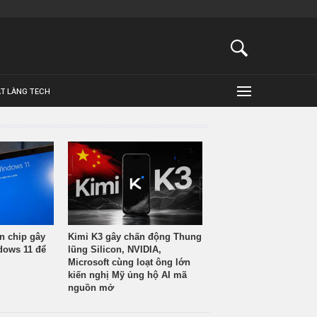
ẬT LÀNG TECH
n chip gây
Kimi K3 gây chấn động Thung
ndows 11 để
lũng Silicon, NVIDIA,
Microsoft cùng loạt ông lớn
kiến nghị Mỹ ủng hộ AI mã
nguồn mở