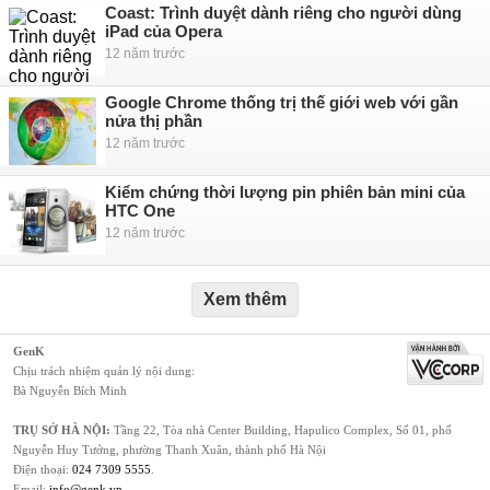
Coast: Trình duyệt dành riêng cho người dùng
iPad của Opera
12 năm trước
Google Chrome thống trị thế giới web với gần
nửa thị phần
12 năm trước
Kiểm chứng thời lượng pin phiên bản mini của
HTC One
12 năm trước
Xem thêm
GenK
Chịu trách nhiệm quản lý nội dung:
Bà Nguyễn Bích Minh
TRỤ SỞ HÀ NỘI:
Tầng 22, Tòa nhà Center Building, Hapulico Complex, Số 01, phố
Nguyễn Huy Tưởng, phường Thanh Xuân, thành phố Hà Nội
Điện thoại:
024 7309 5555
.
Email:
info@genk.vn