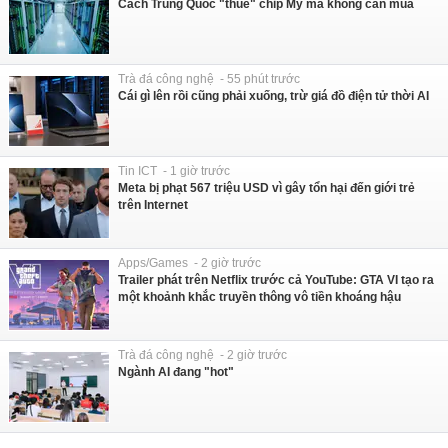
Cách Trung Quốc "thuê" chip Mỹ mà không cần mua
Trà đá công nghệ - 55 phút trước
Cái gì lên rồi cũng phải xuống, trừ giá đồ điện tử thời AI
Tin ICT - 1 giờ trước
Meta bị phạt 567 triệu USD vì gây tổn hại đến giới trẻ
trên Internet
Apps/Games - 2 giờ trước
Trailer phát trên Netflix trước cả YouTube: GTA VI tạo ra
một khoảnh khắc truyền thông vô tiền khoáng hậu
Trà đá công nghệ - 2 giờ trước
Ngành AI đang "hot"