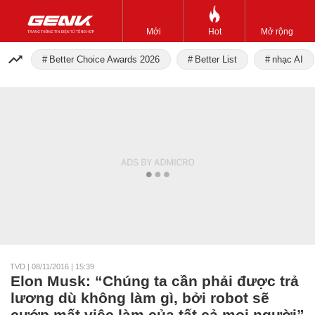
Mới
Hot
Mở rộng
Better Choice Awards 2026
Better List
nhạc AI
TVD
|
08/11/2016 | 15:39
Elon Musk: “Chúng ta cần phải được trả
lương dù không làm gì, bởi robot sẽ
cướp mất việc làm của tất cả mọi người”