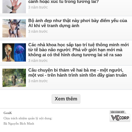
cánh hoặc xúc tu trong tương lai?
3 năm trước
Bộ ảnh đẹp như thật này phơi bày điểm yếu của
AI khi vẽ tranh dựng ảnh
3 năm trước
Các nhà khoa học sắp tạo trí tuệ thông minh mới
từ tế bào não người: Phá vỡ giới hạn mới mà
không ai có thể hình dung tương lai sẽ ra sao
3 năm trước
Câu chuyện bi thảm về hai bà mẹ - một người,
một voi - trên hành trình sinh tồn đầy gian truân
3 năm trước
Xem thêm
GenK
Chịu trách nhiệm quản lý nội dung:
Bà Nguyễn Bích Minh