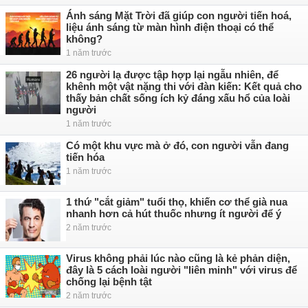
Ánh sáng Mặt Trời đã giúp con người tiến hoá,
liệu ánh sáng từ màn hình điện thoại có thể
không?
1 năm trước
26 người lạ được tập hợp lại ngẫu nhiên, để
khênh một vật nặng thi với đàn kiến: Kết quả cho
thấy bản chất sống ích kỷ đáng xấu hổ của loài
người
1 năm trước
Có một khu vực mà ở đó, con người vẫn đang
tiến hóa
1 năm trước
1 thứ "cắt giảm" tuổi thọ, khiến cơ thể già nua
nhanh hơn cả hút thuốc nhưng ít người để ý
2 năm trước
Virus không phải lúc nào cũng là kẻ phản diện,
đây là 5 cách loài người "liên minh" với virus để
chống lại bệnh tật
2 năm trước