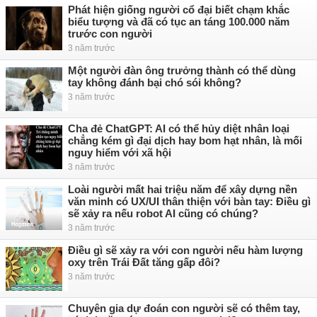
Phát hiện giống người cổ đại biết chạm khắc
biểu tượng và đã có tục an táng 100.000 năm
trước con người
3 năm trước
Một người đàn ông trưởng thành có thể dùng
tay không đánh bại chó sói không?
3 năm trước
Cha đẻ ChatGPT: AI có thể hủy diệt nhân loại
chẳng kém gì đại dịch hay bom hạt nhân, là mối
nguy hiểm với xã hội
3 năm trước
Loài người mất hai triệu năm để xây dựng nền
văn minh có UX/UI thân thiện với bàn tay: Điều gì
sẽ xảy ra nếu robot AI cũng có chúng?
3 năm trước
Điều gì sẽ xảy ra với con người nếu hàm lượng
oxy trên Trái Đất tăng gấp đôi?
3 năm trước
Chuyên gia dự đoán con người sẽ có thêm tay,