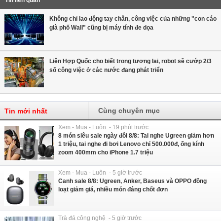
Không chỉ lao động tay chân, công việc của những "con cáo
già phố Wall" cũng bị máy tính đe dọa
Liên Hợp Quốc cho biết trong tương lai, robot sẽ cướp 2/3
số công việc ở các nước đang phát triển
Cùng chuyên mục
Tin mới nhất
Xem - Mua - Luôn - 19 phút trước
8 món siêu sale ngày đôi 8/8: Tai nghe Ugreen giảm hơn
1 triệu, tai nghe đi bơi Lenovo chỉ 500.000đ, ống kính
zoom 400mm cho iPhone 1.7 triệu
Xem - Mua - Luôn - 5 giờ trước
Canh sale 8/8: Ugreen, Anker, Baseus và OPPO đồng
loạt giảm giá, nhiều món đáng chốt đơn
Trà đá công nghệ - 5 giờ trước