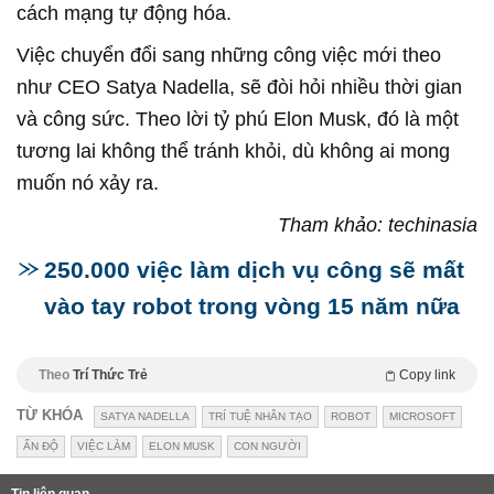
cách mạng tự động hóa.
Việc chuyển đổi sang những công việc mới theo
như CEO Satya Nadella, sẽ đòi hỏi nhiều thời gian
và công sức. Theo lời tỷ phú Elon Musk, đó là một
tương lai không thể tránh khỏi, dù không ai mong
muốn nó xảy ra.
Tham khảo: techinasia
250.000 việc làm dịch vụ công sẽ mất
vào tay robot trong vòng 15 năm nữa
Theo
Trí Thức Trẻ
Copy link
TỪ KHÓA
SATYA NADELLA
TRÍ TUỆ NHÂN TẠO
ROBOT
MICROSOFT
ẤN ĐỘ
VIỆC LÀM
ELON MUSK
CON NGƯỜI
Tin liên quan