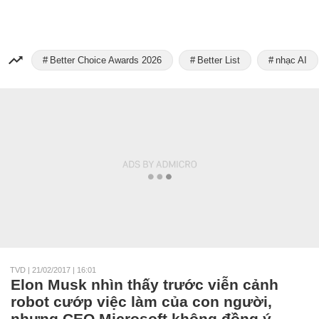
Better Choice Awards 2026
Better List
nhạc AI
TVD
|
21/02/2017 | 16:01
Elon Musk nhìn thấy trước viễn cảnh
robot cướp việc làm của con người,
nhưng CEO Microsoft không đồng ý