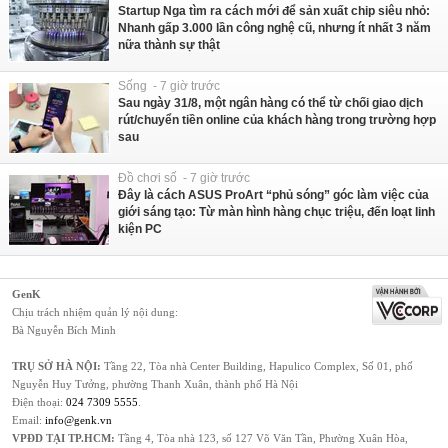
Startup Nga tìm ra cách mới để sản xuất chip siêu nhỏ:
Nhanh gấp 3.000 lần công nghệ cũ, nhưng ít nhất 3 năm
nữa thành sự thật
Sống - 7 giờ trước
Sau ngày 31/8, một ngân hàng có thể từ chối giao dịch
rút/chuyển tiền online của khách hàng trong trường hợp
sau
Đồ chơi số - 7 giờ trước
Đây là cách ASUS ProArt “phủ sóng” góc làm việc của
giới sáng tạo: Từ màn hình hàng chục triệu, đến loạt linh
kiện PC
GenK
Chịu trách nhiệm quản lý nội dung:
Bà Nguyễn Bích Minh
TRỤ SỞ HÀ NỘI:
Tầng 22, Tòa nhà Center Building, Hapulico Complex, Số 01, phố
Nguyễn Huy Tưởng, phường Thanh Xuân, thành phố Hà Nội
Điện thoại:
024 7309 5555
.
Email:
info@genk.vn
VPĐD TẠI TP.HCM:
Tầng 4, Tòa nhà 123, số 127 Võ Văn Tần, Phường Xuân Hòa,