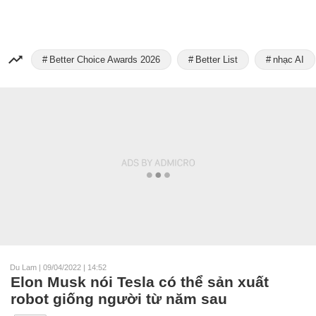
Better Choice Awards 2026
Better List
nhạc AI
Du Lam
|
09/04/2022 | 14:52
Elon Musk nói Tesla có thể sản xuất
robot giống người từ năm sau