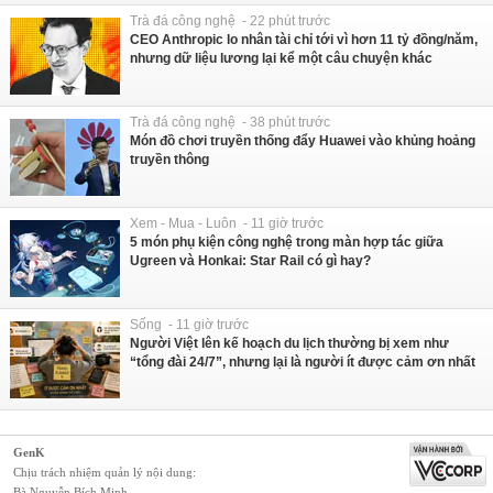
Trà đá công nghệ - 22 phút trước
CEO Anthropic lo nhân tài chỉ tới vì hơn 11 tỷ đồng/năm,
nhưng dữ liệu lương lại kể một câu chuyện khác
Trà đá công nghệ - 38 phút trước
Món đồ chơi truyền thống đẩy Huawei vào khủng hoảng
truyền thông
Xem - Mua - Luôn - 11 giờ trước
5 món phụ kiện công nghệ trong màn hợp tác giữa
Ugreen và Honkai: Star Rail có gì hay?
Sống - 11 giờ trước
Người Việt lên kế hoạch du lịch thường bị xem như
“tổng đài 24/7”, nhưng lại là người ít được cảm ơn nhất
GenK
Chịu trách nhiệm quản lý nội dung:
Bà Nguyễn Bích Minh