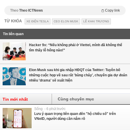
Theo
Theo ICTNews
Copy link
TỪ KHÓA
XE ĐIỆN TESLA
CEO ELON MUSK
LỄ KHAI TRƯƠNG
Tin liên quan
Hacker 9x: “Nếu không phải ở Viettel, mình đã không thể
tìm thấy lỗ hổng nào!”
Elon Musk sau khi gia nhập HĐQT của Twitter: Tuyên bố
những cuộc họp về sau rất 'bùng cháy', chuyên gia dự đoán
nhiều 'drama' sẽ xuất hiện
Cùng chuyên mục
Tin mới nhất
Sống - 6 phút trước
Lưu ý quan trọng liên quan đến "hộ chiếu số" trên
VNeID, người dùng cần nắm rõ