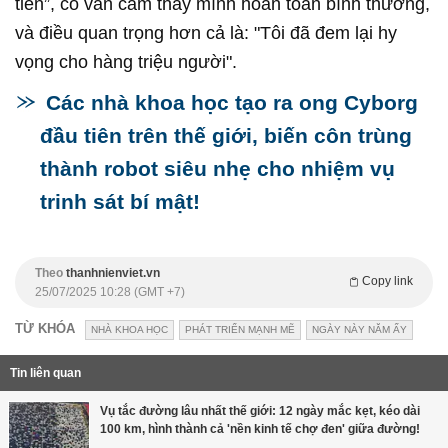
tiên”, cô vẫn cảm thấy mình hoàn toàn bình thường,
và điều quan trọng hơn cả là: "Tôi đã đem lại hy
vọng cho hàng triệu người".
Các nhà khoa học tạo ra ong Cyborg
đầu tiên trên thế giới, biến côn trùng
thành robot siêu nhẹ cho nhiệm vụ
trinh sát bí mật!
Theo
thanhnienviet.vn
Copy link
25/07/2025 10:28 (GMT +7)
TỪ KHÓA
NHÀ KHOA HỌC
PHÁT TRIỂN MẠNH MẼ
NGÀY NÀY NĂM ẤY
Tin liên quan
Vụ tắc đường lâu nhất thế giới: 12 ngày mắc kẹt, kéo dài
100 km, hình thành cả 'nền kinh tế chợ đen' giữa đường!