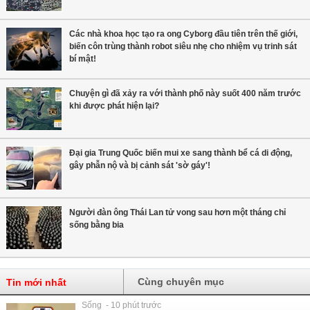
Các nhà khoa học tạo ra ong Cyborg đầu tiên trên thế giới,
biến côn trùng thành robot siêu nhẹ cho nhiệm vụ trinh sát
bí mật!
Chuyện gì đã xảy ra với thành phố này suốt 400 năm trước
khi được phát hiện lại?
Đại gia Trung Quốc biến mui xe sang thành bể cá di động,
gây phẫn nộ và bị cảnh sát 'sờ gáy'!
Người đàn ông Thái Lan tử vong sau hơn một tháng chỉ
sống bằng bia
Cùng chuyên mục
Tin mới nhất
Sống - 10 phút trước