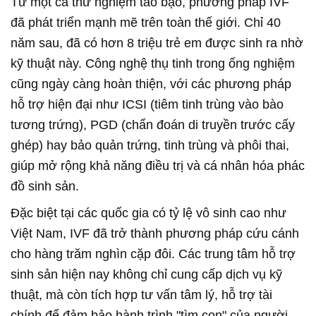
Từ một ca thử nghiệm táo bạo, phương pháp IVF
đã phát triển mạnh mẽ trên toàn thế giới. Chỉ 40
năm sau, đã có hơn 8 triệu trẻ em được sinh ra nhờ
kỹ thuật này. Công nghệ thụ tinh trong ống nghiệm
cũng ngày càng hoàn thiện, với các phương pháp
hỗ trợ hiện đại như ICSI (tiêm tinh trùng vào bào
tương trứng), PGD (chẩn đoán di truyền trước cấy
ghép) hay bảo quản trứng, tinh trùng và phôi thai,
giúp mở rộng khả năng điều trị và cá nhân hóa phác
đồ sinh sản.
Đặc biệt tại các quốc gia có tỷ lệ vô sinh cao như
Việt Nam, IVF đã trở thành phương pháp cứu cánh
cho hàng trăm nghìn cặp đôi. Các trung tâm hỗ trợ
sinh sản hiện nay không chỉ cung cấp dịch vụ kỹ
thuật, mà còn tích hợp tư vấn tâm lý, hỗ trợ tài
chính để đảm bảo hành trình "tìm con" của người