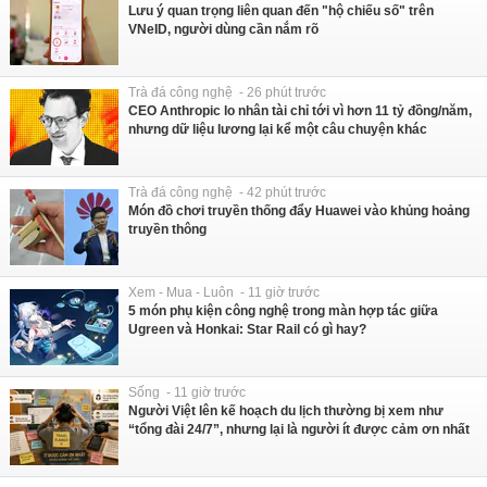
Lưu ý quan trọng liên quan đến "hộ chiếu số" trên
VNeID, người dùng cần nắm rõ
Trà đá công nghệ - 26 phút trước
CEO Anthropic lo nhân tài chỉ tới vì hơn 11 tỷ đồng/năm,
nhưng dữ liệu lương lại kể một câu chuyện khác
Trà đá công nghệ - 42 phút trước
Món đồ chơi truyền thống đẩy Huawei vào khủng hoảng
truyền thông
Xem - Mua - Luôn - 11 giờ trước
5 món phụ kiện công nghệ trong màn hợp tác giữa
Ugreen và Honkai: Star Rail có gì hay?
Sống - 11 giờ trước
Người Việt lên kế hoạch du lịch thường bị xem như
“tổng đài 24/7”, nhưng lại là người ít được cảm ơn nhất