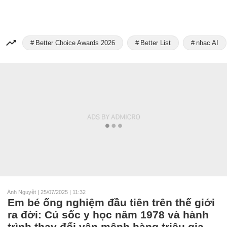
Better Choice Awards 2026
Better List
nhạc AI
Ánh Nguyệt
|
25/07/2025 | 11:32
Em bé ống nghiệm đầu tiên trên thế giới
ra đời: Cú sốc y học năm 1978 và hành
trình thay đổi vận mệnh hàng triệu gia