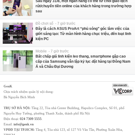
Sau ngày 31/8, một ngân hàng có thể từ chối giao dịch
rút/chuyển tiền online của khách hàng trong trường hợp
sau
Đồ chơi số - 7 giờ trước
Đây là cách ASUS ProArt “phủ sóng” góc làm việc của
giới sáng tạo: Từ màn hình hàng chục triệu, đến loạt linh
kiện PC
Mobile - 7 giờ trước
Bất chấp giá linh kiện leo thang, smartphone gập cao
cấp của Samsung vẫn lập kỷ lục đặt hàng tại Đông Nam
Á và Châu Đại Dương
GenK
Chịu trách nhiệm quản lý nội dung:
Bà Nguyễn Bích Minh
TRỤ SỞ HÀ NỘI:
Tầng 22, Tòa nhà Center Building, Hapulico Complex, Số 01, phố
Nguyễn Huy Tưởng, phường Thanh Xuân, thành phố Hà Nội
Điện thoại:
024 7309 5555
.
Email:
info@genk.vn
VPĐD TẠI TP.HCM:
Tầng 4, Tòa nhà 123, số 127 Võ Văn Tần, Phường Xuân Hòa,