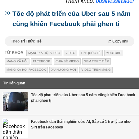
Tham khảo:
businessinsider
Tốc độ phát triển của Uber sau 5 năm
cũng khiến Facebook phải ghen tị
Theo
Trí Thức Trẻ
Copy link
TỪ KHÓA
MẠNG XÃ HỘI VIDEO
VIDEO
TIN QUỐC TẾ
YOUTUBE
MẠNG XÃ HỘI
FACEBOOK
CHIA SẺ VIDEO
XEM TRỰC TIẾP
MẠNG XÃ HỘI FACEBOOK
XU HƯỚNG MỚI
VIDEO TRÊN MẠNG
Tin liên quan
Tốc độ phát triển của Uber sau 5 năm cũng khiến Facebook
phải ghen tị
Facebook dấn thân nghiên cứu AI, Sắp có 1 trợ lý ảo như
Siri trên Facebook