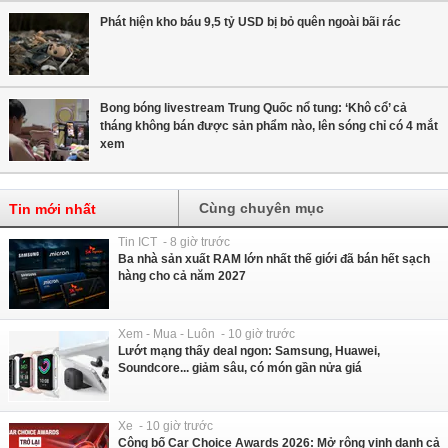
Phát hiện kho báu 9,5 tỷ USD bị bỏ quên ngoài bãi rác
Bong bóng livestream Trung Quốc nổ tung: ‘Khô cổ’ cả
tháng không bán được sản phẩm nào, lên sóng chỉ có 4 mắt
xem
Cùng chuyên mục
Tin mới nhất
Tin ICT - 8 giờ trước
Ba nhà sản xuất RAM lớn nhất thế giới đã bán hết sạch
hàng cho cả năm 2027
Xem - Mua - Luôn - 10 giờ trước
Lướt mạng thấy deal ngon: Samsung, Huawei,
Soundcore... giảm sâu, có món gần nửa giá
Xe - 10 giờ trước
Công bố Car Choice Awards 2026: Mở rộng vinh danh cả