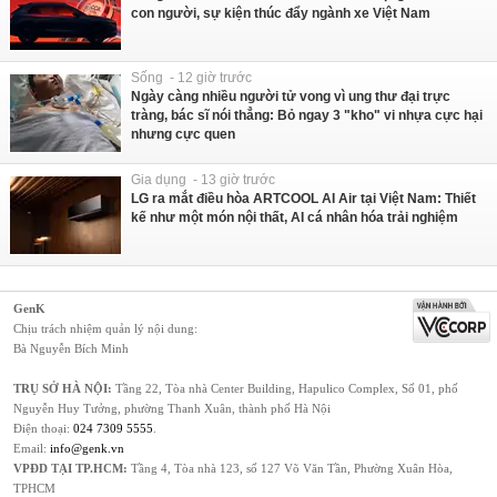
con người, sự kiện thúc đẩy ngành xe Việt Nam
Sống - 12 giờ trước
Ngày càng nhiều người tử vong vì ung thư đại trực
tràng, bác sĩ nói thẳng: Bỏ ngay 3 "kho" vi nhựa cực hại
nhưng cực quen
Gia dụng - 13 giờ trước
LG ra mắt điều hòa ARTCOOL AI Air tại Việt Nam: Thiết
kế như một món nội thất, AI cá nhân hóa trải nghiệm
GenK
Chịu trách nhiệm quản lý nội dung:
Bà Nguyễn Bích Minh
TRỤ SỞ HÀ NỘI:
Tầng 22, Tòa nhà Center Building, Hapulico Complex, Số 01, phố
Nguyễn Huy Tưởng, phường Thanh Xuân, thành phố Hà Nội
Điện thoại:
024 7309 5555
.
Email:
info@genk.vn
VPĐD TẠI TP.HCM:
Tầng 4, Tòa nhà 123, số 127 Võ Văn Tần, Phường Xuân Hòa,
TPHCM