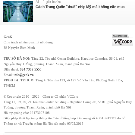
AI - 1 giờ trước
Cách Trung Quốc "thuê" chip Mỹ mà không cần mua
GenK
Chịu trách nhiệm quản lý nội dung:
Bà Nguyễn Bích Minh
TRỤ SỞ HÀ NỘI:
Tầng 22, Tòa nhà Center Building, Hapulico Complex, Số 01, phố
Nguyễn Huy Tưởng, phường Thanh Xuân, thành phố Hà Nội
Điện thoại:
024 7309 5555
.
Email:
info@genk.vn
VPĐD TẠI TP.HCM:
Tầng 4, Tòa nhà 123, số 127 Võ Văn Tần, Phường Xuân Hòa,
TPHCM
© Copyright 2010 - 2026 - Công ty Cổ phần VCCorp
Tầng 17, 19, 20, 21 Toà nhà Center Building - Hapulico Complex, Số 01, phố Nguyễn Huy
Tưởng, phường Thanh Xuân, thành phố Hà Nội
Hỗ trợ quảng cáo:
02473007108
Giấy phép thiết lập trang thông tin điện tử tổng hợp trên mạng số 460/GP-TTĐT do Sở
Thông tin và Truyền thông Hà Nội cấp ngày 03/02/2016