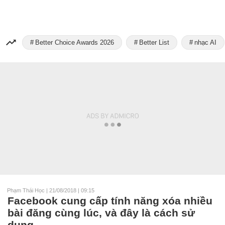
Better Choice Awards 2026
Better List
nhạc AI
Phạm Thái Học
|
21/08/2018 | 09:15
Facebook cung cấp tính năng xóa nhiều
bài đăng cùng lúc, và đây là cách sử
dụng