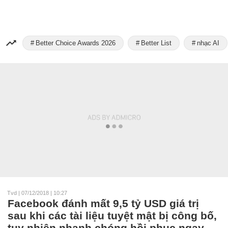
Better Choice Awards 2026
Better List
nhạc AI
Tvd
|
07/12/2018 | 10:27
Facebook đánh mất 9,5 tỷ USD giá trị
sau khi các tài liệu tuyệt mật bị công bố,
tuy nhiên nhanh chóng hồi phục ngay