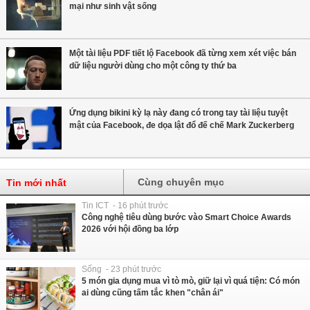
mại như sinh vật sống
Một tài liệu PDF tiết lộ Facebook đã từng xem xét việc bán
dữ liệu người dùng cho một công ty thứ ba
Ứng dụng bikini kỳ lạ này đang có trong tay tài liệu tuyệt
mật của Facebook, đe dọa lật đổ đế chế Mark Zuckerberg
Cùng chuyên mục
Tin mới nhất
Tin ICT - 16 phút trước
Công nghệ tiêu dùng bước vào Smart Choice Awards
2026 với hội đồng ba lớp
Sống - 23 phút trước
5 món gia dụng mua vì tò mò, giữ lại vì quá tiện: Có món
ai dùng cũng tấm tắc khen "chân ái"