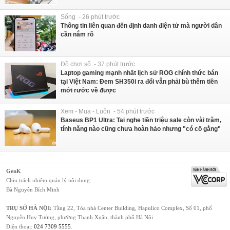
Sống - 26 phút trước
Thông tin liên quan đến định danh điện tử mà người dân
cần nắm rõ
Đồ chơi số - 37 phút trước
Laptop gaming mạnh nhất lịch sử ROG chính thức bán
tại Việt Nam: Đem SH350i ra đổi vẫn phải bù thêm tiền
mới rước về được
Xem - Mua - Luôn - 54 phút trước
Baseus BP1 Ultra: Tai nghe tiền triệu sale còn vài trăm,
tính năng nào cũng chưa hoàn hảo nhưng "có cố gắng"
GenK
Chịu trách nhiệm quản lý nội dung:
Bà Nguyễn Bích Minh
TRỤ SỞ HÀ NỘI:
Tầng 22, Tòa nhà Center Building, Hapulico Complex, Số 01, phố
Nguyễn Huy Tưởng, phường Thanh Xuân, thành phố Hà Nội
Điện thoại:
024 7309 5555
.