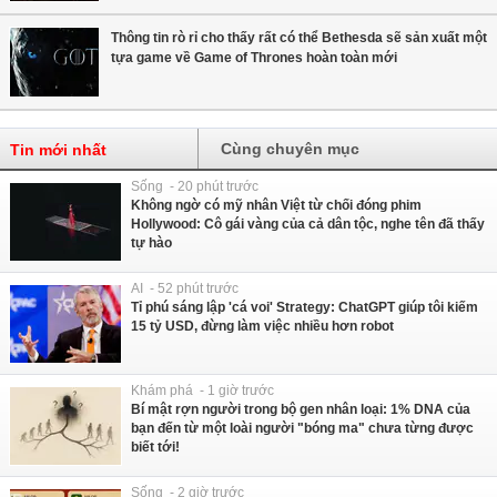
Thông tin rò rỉ cho thấy rất có thể Bethesda sẽ sản xuất một
tựa game về Game of Thrones hoàn toàn mới
Cùng chuyên mục
Tin mới nhất
Sống - 20 phút trước
Không ngờ có mỹ nhân Việt từ chối đóng phim
Hollywood: Cô gái vàng của cả dân tộc, nghe tên đã thấy
tự hào
AI - 52 phút trước
Tỉ phú sáng lập 'cá voi' Strategy: ChatGPT giúp tôi kiếm
15 tỷ USD, đừng làm việc nhiều hơn robot
Khám phá - 1 giờ trước
Bí mật rợn người trong bộ gen nhân loại: 1% DNA của
bạn đến từ một loài người "bóng ma" chưa từng được
biết tới!
Sống - 2 giờ trước