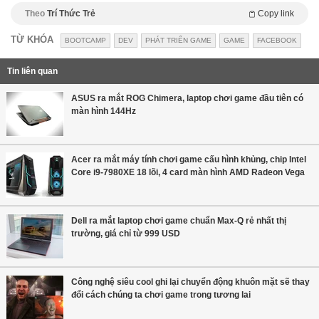
Theo
Trí Thức Trẻ
Copy link
TỪ KHÓA
BOOTCAMP
DEV
PHÁT TRIỂN GAME
GAME
FACEBOOK
Tin liên quan
ASUS ra mắt ROG Chimera, laptop chơi game đầu tiên có
màn hình 144Hz
Acer ra mắt máy tính chơi game cấu hình khủng, chip Intel
Core i9-7980XE 18 lõi, 4 card màn hình AMD Radeon Vega
Dell ra mắt laptop chơi game chuẩn Max-Q rẻ nhất thị
trường, giá chỉ từ 999 USD
Công nghệ siêu cool ghi lại chuyển động khuôn mặt sẽ thay
đổi cách chúng ta chơi game trong tương lai