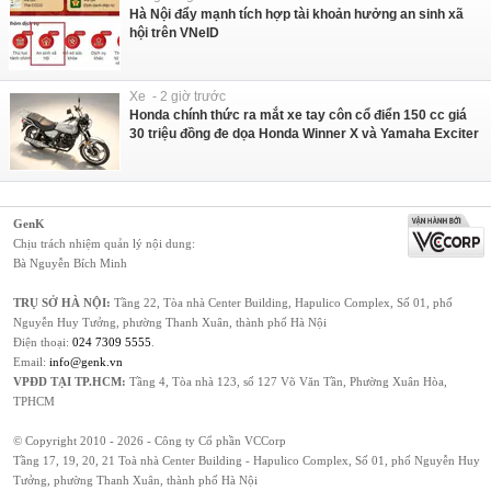
Hà Nội đẩy mạnh tích hợp tài khoản hưởng an sinh xã
hội trên VNeID
Xe - 2 giờ trước
Honda chính thức ra mắt xe tay côn cổ điển 150 cc giá
30 triệu đồng đe dọa Honda Winner X và Yamaha Exciter
GenK
Chịu trách nhiệm quản lý nội dung:
Bà Nguyễn Bích Minh
TRỤ SỞ HÀ NỘI:
Tầng 22, Tòa nhà Center Building, Hapulico Complex, Số 01, phố
Nguyễn Huy Tưởng, phường Thanh Xuân, thành phố Hà Nội
Điện thoại:
024 7309 5555
.
Email:
info@genk.vn
VPĐD TẠI TP.HCM:
Tầng 4, Tòa nhà 123, số 127 Võ Văn Tần, Phường Xuân Hòa,
TPHCM
© Copyright 2010 - 2026 - Công ty Cổ phần VCCorp
Tầng 17, 19, 20, 21 Toà nhà Center Building - Hapulico Complex, Số 01, phố Nguyễn Huy
Tưởng, phường Thanh Xuân, thành phố Hà Nội