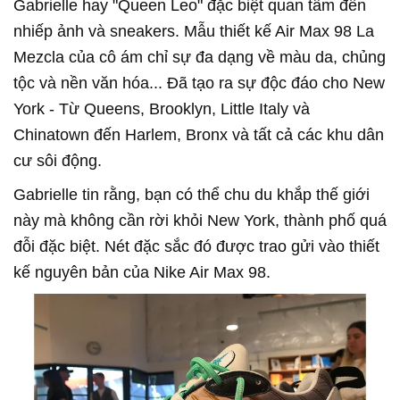
Gabrielle hay "Queen Leo" đặc biệt quan tâm đến
nhiếp ảnh và sneakers. Mẫu thiết kế Air Max 98 La
Mezcla của cô ám chỉ sự đa dạng về màu da, chủng
tộc và nền văn hóa... Đã tạo ra sự độc đáo cho New
York - Từ Queens, Brooklyn, Little Italy và
Chinatown đến Harlem, Bronx và tất cả các khu dân
cư sôi động.
Gabrielle tin rằng, bạn có thể chu du khắp thế giới
này mà không cần rời khỏi New York, thành phố quá
đỗi đặc biệt. Nét đặc sắc đó được trao gửi vào thiết
kế nguyên bản của Nike Air Max 98.