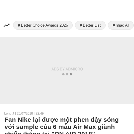
Better Choice Awards 2026
Better List
nhạc AI
Long.J
|
23/07/2018 | 22:49
Fan Nike lại được một phen dậy sóng
với sample của 6 mẫu Air Max giành
chiến thắng tại "ON AIR 2018"