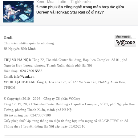
Xem - Mua - Luôn - 11 giờ trước
5 món phụ kiện công nghệ trong màn hợp tác giữa
Ugreen và Honkai: Star Rail có gì hay?
GenK
Chịu trách nhiệm quản lý nội dung:
Bà Nguyễn Bích Minh
TRỤ SỞ HÀ NỘI:
Tầng 22, Tòa nhà Center Building, Hapulico Complex, Số 01, phố
Nguyễn Huy Tưởng, phường Thanh Xuân, thành phố Hà Nội
Điện thoại:
024 7309 5555
.
Email:
info@genk.vn
VPĐD TẠI TP.HCM:
Tầng 4, Tòa nhà 123, số 127 Võ Văn Tần, Phường Xuân Hòa,
TPHCM
© Copyright 2010 - 2026 - Công ty Cổ phần VCCorp
Tầng 17, 19, 20, 21 Toà nhà Center Building - Hapulico Complex, Số 01, phố Nguyễn Huy
Tưởng, phường Thanh Xuân, thành phố Hà Nội
Hỗ trợ quảng cáo:
02473007108
Giấy phép thiết lập trang thông tin điện tử tổng hợp trên mạng số 460/GP-TTĐT do Sở
Thông tin và Truyền thông Hà Nội cấp ngày 03/02/2016