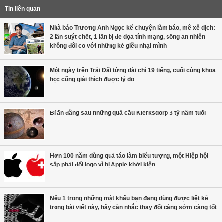
Tin liên quan
Nhà báo Trương Anh Ngọc kể chuyện làm báo, mê xê dịch:
2 lần suýt chết, 1 lần bị đe dọa tính mạng, sống an nhiên
không đôi co với những kẻ giễu nhại mình
Một ngày trên Trái Đất từng dài chỉ 19 tiếng, cuối cùng khoa
học cũng giải thích được lý do
Bí ẩn đằng sau những quả cầu Klerksdorp 3 tỷ năm tuổi
Hơn 100 năm dùng quả táo làm biểu tượng, một Hiệp hội
sắp phải đổi logo vì bị Apple khởi kiện
Nếu 1 trong những mật khẩu bạn đang dùng được liệt kê
trong bài viết này, hãy cân nhắc thay đổi càng sớm càng tốt