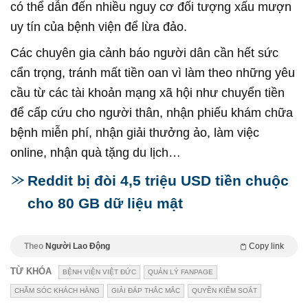
có thể dẫn đến nhiều nguy cơ đối tượng xấu mượn
uy tín của bệnh viện để lừa đảo.
Các chuyên gia cảnh báo người dân cần hết sức
cẩn trọng, tránh mất tiền oan vì làm theo những yêu
cầu từ các tài khoản mạng xã hội như chuyển tiền
để cấp cứu cho người thân, nhận phiếu khám chữa
bệnh miễn phí, nhận giải thưởng ảo, làm việc
online, nhận quà tặng du lịch…
Reddit bị đòi 4,5 triệu USD tiền chuộc
cho 80 GB dữ liệu mật
Theo
Người Lao Động
Copy link
TỪ KHÓA
BỆNH VIỆN VIỆT ĐỨC
QUẢN LÝ FANPAGE
CHĂM SÓC KHÁCH HÀNG
GIẢI ĐÁP THẮC MẮC
QUYỀN KIỂM SOÁT