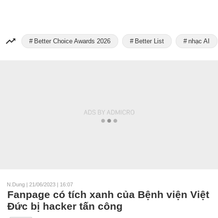
Better Choice Awards 2026
Better List
nhạc AI
N.Dung
|
21/06/2023 | 16:07
Fanpage có tích xanh của Bệnh viện Việt
Đức bị hacker tấn công