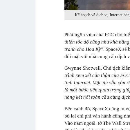
Kế hoạch về dịch vụ Internet bă
Phát ngôn viên của FCC cho biế
thiện tốc độ cũng như khả năng 
tranh cho Hoa Kỳ
”. SpaceX sẽ 
đối mặt với nhà cung cấp dịch 
Gwynne Shotwell, Chủ tịch kiê
trình xem xét cẩn thận của FCC
tinh Internet. Mặc dù vẫn còn r
là một bước tiến quan trọng giú
năng kết nối toàn cầu cùng dịch
Bên cạnh đó, SpaceX cũng hi vọ
bù lại chi phí vận hành cũng nh
Vào năm ngoái, tờ The Wall Stre