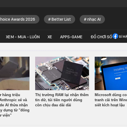
Choice Awards 2026
Better List
nhạc AI
XEM - MUA - LUÔN
XE
APPS-GAME
ĐỒ CHƠI SỐ
BÍ M
ừ hàng triệu
Thị trường RAM lại nhận thêm
Microsoft dùng co
Anthropic xé và
tin dữ, túi tiền người dùng
tranh cãi trên Wi
ude AI thừa nhận
còn chịu đau dài dài
siết kích hoạt lậu
y dựng từ "đống
ư viện"