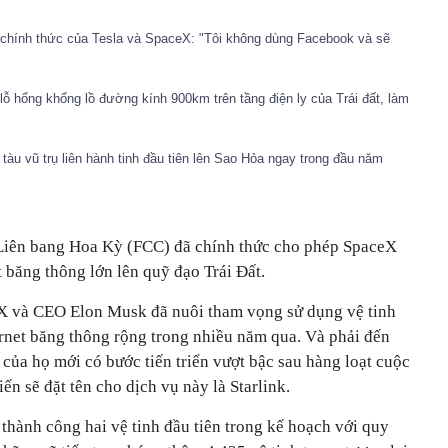
 chính thức của Tesla và SpaceX: "Tôi không dùng Facebook và sẽ
lỗ hổng khổng lồ đường kính 900km trên tầng điện ly của Trái đất, làm
tàu vũ trụ liên hành tinh đầu tiên lên Sao Hỏa ngay trong đầu năm
Liên bang Hoa Kỳ (FCC) đã chính thức cho phép SpaceX
t băng thông lớn lên quỹ đạo Trái Đất.
eX và CEO Elon Musk đã nuôi tham vọng sử dụng vệ tinh
rnet băng thông rộng trong nhiều năm qua. Và phải đến
của họ mới có bước tiến triển vượt bậc sau hàng loạt cuộc
ến sẽ đặt tên cho dịch vụ này là Starlink.
hành công hai vệ tinh đầu tiên trong kế hoạch với quy