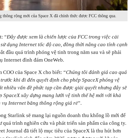
ng thông rộng mới của Space X đã chính thức được FCC thông qua.
t: “
Đây được xem là chiến lược của FCC trong việc cải
sử dụng Internet tốc độ cao, đồng thời nâng cao tính cạnh
bắt đầu quá trình phóng vệ tinh trong năm sau và sẽ phải
vụ Internet đình đám OneWeb.
m COO của Space X cho biết: “
Chúng tôi đánh giá cao quá
 trước khi đi đến quyết định cho phép SpaceX phóng vệ
ất nhiều vấn đề phức tạp cần được giải quyết nhưng đây sẽ
p SpaceX xây dựng mang lưới vệ tinh thế hệ mới với khả
 vụ Internet băng thông rộng giá rẻ
”.
ng Starlink sẽ mang lại nguồn doanh thu khổng lồ mới để
ư quá trình nghiên cứu và phát triển sản phẩm của công ty.
et Journal đã tiết lộ mục tiêu của SpaceX là thu hút hơn