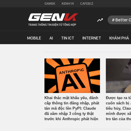
GAMEK
KENH14
CAFEBIZ
Better 
MOBILE
AI
TIN ICT
INTERNET
KHÁM PHÁ
Khai thác mật khẩu yếu, đánh
Được tạo ra t
cắp thông tin đăng nhập, phát
cuốn sách bị 
tán mã độc lên PyPI: Claude
tiêu hủy, Cla
đã xâm nhập 3 công ty thật
mình được xâ
trước khi Anthropic phát hiện
tro tàn của th