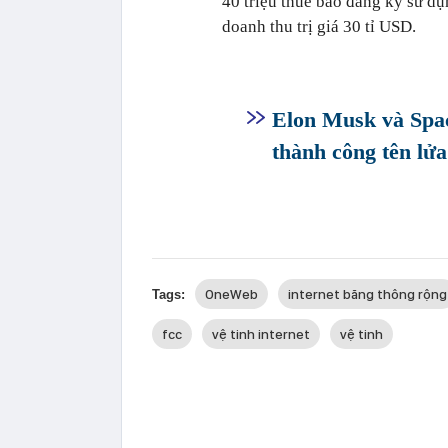
40 triệu thuê bao đăng ký sử d
doanh thu trị giá 30 tỉ USD.
Elon Musk và Spac
thành công tên lửa
OneWeb
internet băng thông rộng
Tags:
fcc
vệ tinh internet
vệ tinh