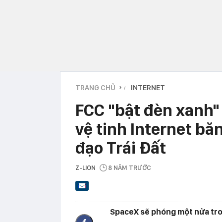
TRANG CHỦ
INTERNET
›
FCC "bật đèn xanh"
vệ tinh Internet bă
đạo Trái Đất
Z-LION
8 NĂM TRƯỚC
SpaceX sẽ phóng một nửa tron