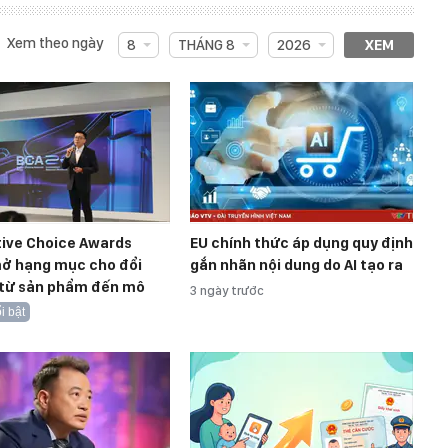
Xem theo ngày
8
THÁNG 8
2026
XEM
tive Choice Awards
EU chính thức áp dụng quy định
ở hạng mục cho đổi
gắn nhãn nội dung do AI tạo ra
 từ sản phẩm đến mô
3 ngày trước
i bật