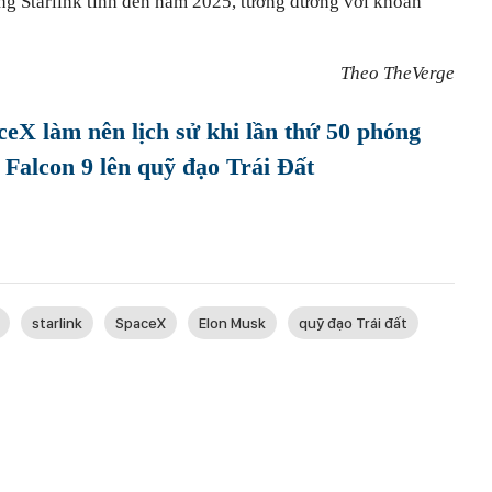
ụng Starlink tính đến năm 2025, tương đương với khoản
Theo TheVerge
eX làm nên lịch sử khi lần thứ 50 phóng
 Falcon 9 lên quỹ đạo Trái Đất
starlink
SpaceX
Elon Musk
quỹ đạo Trái đất