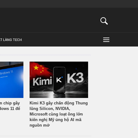
ẬT LÀNG TECH
n chip gây
Kimi K3 gây chấn động Thung
ndows 11 để
lũng Silicon, NVIDIA,
Microsoft cùng loạt ông lớn
kiến nghị Mỹ ủng hộ AI mã
nguồn mở