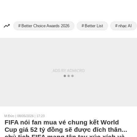
Better Choice Awards 2026
Better List
nhạc AI
M.Đức
|
08/05/2026 | 17:23
FIFA nói fan mua vé chung kết World
Cup giá 52 tỷ đồng sẽ được đích thân...
chủ tịch FIFA mang tận tay xúc xích và