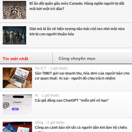
Bí ẩn đội quân gấu mèo Canada: Hàng nghìn người bị dắt
mũi bởi một trò đùa?
Giải mã bí ẩn về hiện tượng não loài chó teo nhỏ một nửa
khi bị con người thuần hóa
Cùng chuyên mục
Tin mới nhất
Tin ICT - 1 giờ trước
Sàn TMĐT gửi sai doanh thu, hóa đơn của người bán cho
cơ quan thuế: Ai sai - người đó chịu trách nhiệm
AI - 1 giờ trước
Cái giá đằng sau ChatGPT "miễn phí vô hạn"
Sống - 2 giờ trước
Công an cảnh báo tới tất cả người dân khi làm hộ chiếu