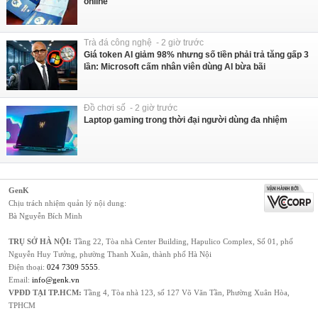
online
Trà đá công nghệ - 2 giờ trước
Giá token AI giảm 98% nhưng số tiền phải trả tăng gấp 3
lần: Microsoft cấm nhân viên dùng AI bừa bãi
Đồ chơi số - 2 giờ trước
Laptop gaming trong thời đại người dùng đa nhiệm
GenK
Chịu trách nhiệm quản lý nội dung:
Bà Nguyễn Bích Minh
TRỤ SỞ HÀ NỘI:
Tầng 22, Tòa nhà Center Building, Hapulico Complex, Số 01, phố
Nguyễn Huy Tưởng, phường Thanh Xuân, thành phố Hà Nội
Điện thoại:
024 7309 5555
.
Email:
info@genk.vn
VPĐD TẠI TP.HCM:
Tầng 4, Tòa nhà 123, số 127 Võ Văn Tần, Phường Xuân Hòa,
TPHCM