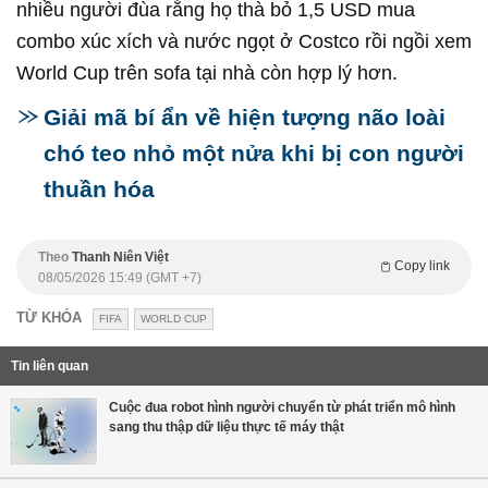
nhiều người đùa rằng họ thà bỏ 1,5 USD mua
combo xúc xích và nước ngọt ở Costco rồi ngồi xem
World Cup trên sofa tại nhà còn hợp lý hơn.
Giải mã bí ẩn về hiện tượng não loài
chó teo nhỏ một nửa khi bị con người
thuần hóa
Theo
Thanh Niên Việt
Copy link
08/05/2026 15:49 (GMT +7)
TỪ KHÓA
FIFA
WORLD CUP
Tin liên quan
Cuộc đua robot hình người chuyển từ phát triển mô hình
sang thu thập dữ liệu thực tế máy thật