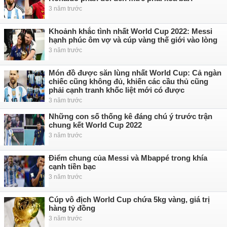
3 năm trước
Khoảnh khắc tình nhất World Cup 2022: Messi
hạnh phúc ôm vợ và cúp vàng thế giới vào lòng
3 năm trước
Món đồ được săn lùng nhất World Cup: Cả ngàn
chiếc cũng không đủ, khiến các cầu thủ cũng
phải cạnh tranh khốc liệt mới có được
3 năm trước
Những con số thống kê đáng chú ý trước trận
chung kết World Cup 2022
3 năm trước
Điểm chung của Messi và Mbappé trong khía
cạnh tiền bạc
3 năm trước
Cúp vô địch World Cup chứa 5kg vàng, giá trị
hàng tỷ đồng
3 năm trước