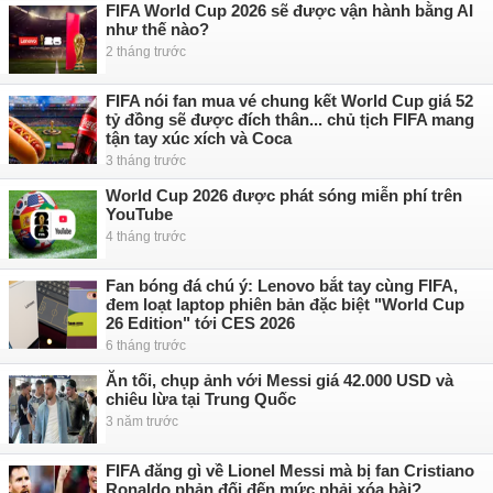
FIFA World Cup 2026 sẽ được vận hành bằng AI
như thế nào?
2 tháng trước
FIFA nói fan mua vé chung kết World Cup giá 52
tỷ đồng sẽ được đích thân... chủ tịch FIFA mang
tận tay xúc xích và Coca
3 tháng trước
World Cup 2026 được phát sóng miễn phí trên
YouTube
4 tháng trước
Fan bóng đá chú ý: Lenovo bắt tay cùng FIFA,
đem loạt laptop phiên bản đặc biệt "World Cup
26 Edition" tới CES 2026
6 tháng trước
Ăn tối, chụp ảnh với Messi giá 42.000 USD và
chiêu lừa tại Trung Quốc
3 năm trước
FIFA đăng gì về Lionel Messi mà bị fan Cristiano
Ronaldo phản đối đến mức phải xóa bài?