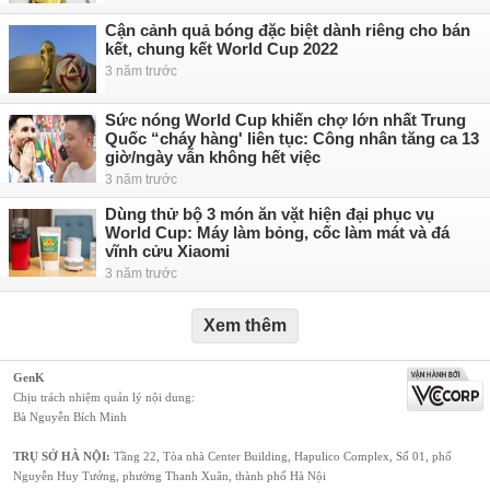
Cận cảnh quả bóng đặc biệt dành riêng cho bán
kết, chung kết World Cup 2022
3 năm trước
Sức nóng World Cup khiến chợ lớn nhất Trung
Quốc “cháy hàng' liên tục: Công nhân tăng ca 13
giờ/ngày vẫn không hết việc
3 năm trước
Dùng thử bộ 3 món ăn vặt hiện đại phục vụ
World Cup: Máy làm bỏng, cốc làm mát và đá
vĩnh cửu Xiaomi
3 năm trước
Xem thêm
GenK
Chịu trách nhiệm quản lý nội dung:
Bà Nguyễn Bích Minh
TRỤ SỞ HÀ NỘI:
Tầng 22, Tòa nhà Center Building, Hapulico Complex, Số 01, phố
Nguyễn Huy Tưởng, phường Thanh Xuân, thành phố Hà Nội