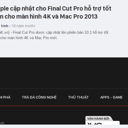
ple cập nhật cho Final Cut Pro hỗ trợ tốt
n cho màn hình 4K và Mac Pro 2013
tính -
13 năm trước
K.vn) - Final Cut Pro được cập nhật lên phiên bản 10.1 hỗ trợ tốt
 cho màn hình 4K và Mac Pro mới.
M PHÁ
TRÀ ĐÁ CÔNG NGHỆ
THỦ THUẬT
APPS - GAME
inh