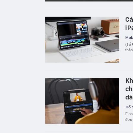
Cả
iP
Mobi
(Tổ 
thàn
Kh
ch
dà
Đồ c
Fina
được