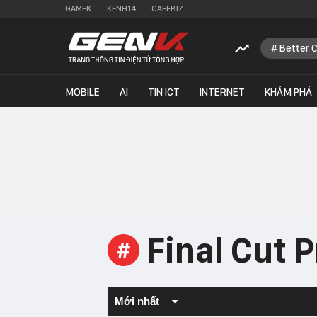
GAMEK
KENH14
CAFEBIZ
Better 
MOBILE
AI
TIN ICT
INTERNET
KHÁM PHÁ
Final Cut P
#
Mới nhất