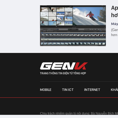
Ap
hơ
Máy 
(Gen
hơn
MOBILE
TIN ICT
INTERNET
KHÁ
Chịu trách nhiệm quản lý nội dung: Bà Nguyễn Bích M