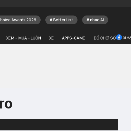
Choice Awards 2026
Better List
nhạc AI
XEM - MUA - LUÔN
XE
APPS-GAME
ĐỒ CHƠI SỐ
BÍ M
ro