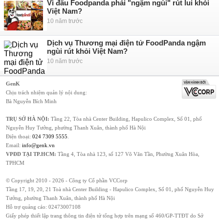
Vì đâu Foodpanda phải "ngậm ngùi" rút lui khỏi
Việt Nam?
10 năm trước
Dịch vụ Thương mại điện tử FoodPanda ngậm
ngùi rút khỏi Việt Nam?
10 năm trước
GenK
Chịu trách nhiệm quản lý nội dung:
Bà Nguyễn Bích Minh
TRỤ SỞ HÀ NỘI:
Tầng 22, Tòa nhà Center Building, Hapulico Complex, Số 01, phố
Nguyễn Huy Tưởng, phường Thanh Xuân, thành phố Hà Nội
Điện thoại:
024 7309 5555
.
Email:
info@genk.vn
VPĐD TẠI TP.HCM:
Tầng 4, Tòa nhà 123, số 127 Võ Văn Tần, Phường Xuân Hòa,
TPHCM
© Copyright 2010 - 2026 - Công ty Cổ phần VCCorp
Tầng 17, 19, 20, 21 Toà nhà Center Building - Hapulico Complex, Số 01, phố Nguyễn Huy
Tưởng, phường Thanh Xuân, thành phố Hà Nội
Hỗ trợ quảng cáo:
02473007108
Giấy phép thiết lập trang thông tin điện tử tổng hợp trên mạng số 460/GP-TTĐT do Sở