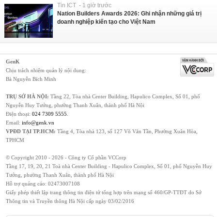
Tin ICT - 1 giờ trước
Nation Builders Awards 2026: Ghi nhận những giá trị
doanh nghiệp kiến tạo cho Việt Nam
GenK
Chịu trách nhiệm quản lý nội dung:
Bà Nguyễn Bích Minh
TRỤ SỞ HÀ NỘI:
Tầng 22, Tòa nhà Center Building, Hapulico Complex, Số 01, phố
Nguyễn Huy Tưởng, phường Thanh Xuân, thành phố Hà Nội
Điện thoại:
024 7309 5555
.
Email:
info@genk.vn
VPĐD TẠI TP.HCM:
Tầng 4, Tòa nhà 123, số 127 Võ Văn Tần, Phường Xuân Hòa,
TPHCM
© Copyright 2010 - 2026 - Công ty Cổ phần VCCorp
Tầng 17, 19, 20, 21 Toà nhà Center Building - Hapulico Complex, Số 01, phố Nguyễn Huy
Tưởng, phường Thanh Xuân, thành phố Hà Nội
Hỗ trợ quảng cáo:
02473007108
Giấy phép thiết lập trang thông tin điện tử tổng hợp trên mạng số 460/GP-TTĐT do Sở
Thông tin và Truyền thông Hà Nội cấp ngày 03/02/2016