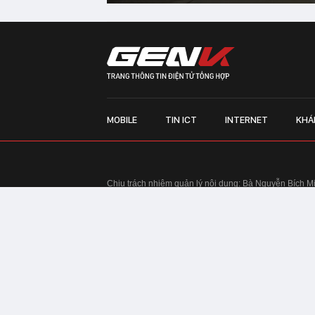
MOBILE
TIN ICT
INTERNET
KHÁ
Chịu trách nhiệm quản lý nội dung: Bà Nguyễn Bích M
TRỤ SỞ HÀ NỘI:
Tầng 22, Tòa nhà Center Building, 
Huy Tưởng, phường Thanh Xuân, thành phố Hà Nội
Điện thoại: 024 7309 5555.
Email:
info@genk.vn
VPĐD TẠI TP.HCM:
Tầng 4, Tòa nhà 123, số 127 Võ
© Copyright 2010 - 2026 - Công ty Cổ phần VCCorp
Tầng 17, 19, 20, 21 Toà nhà Center Building - Hapul
Tưởng, phường Thanh Xuân, thành phố Hà Nội
Giấy phép thiết lập trang thông tin điện tử tổng hợp