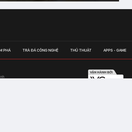
M PHÁ
TRÀ ĐÁ CÔNG NGHỆ
THỦ THUẬT
APPS - GAME
inh
Hapulico Complex, Số 01, phố Nguyễn
LIÊN HỆ QUẢN
 Văn Tần, Phường Xuân Hòa, TPHCM
Hotline hỗ trợ quảng cáo:
ico Complex, Số 01, phố Nguyễn Huy
Email:
giaitrixahoi@admicr
Hỗ trợ & CSKH: Admicro
 trên mạng số 460/GP-TTĐT do Sở Thông