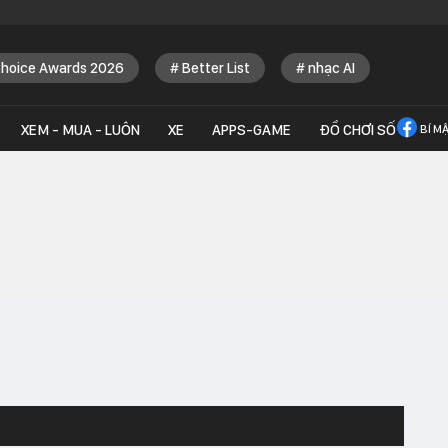
Choice Awards 2026
Better List
nhạc AI
XEM - MUA - LUÔN
XE
APPS-GAME
ĐỒ CHƠI SỐ
BÍ M