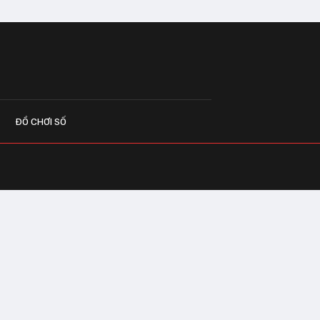
ĐỒ CHƠI SỐ
G CÁO
o.vn