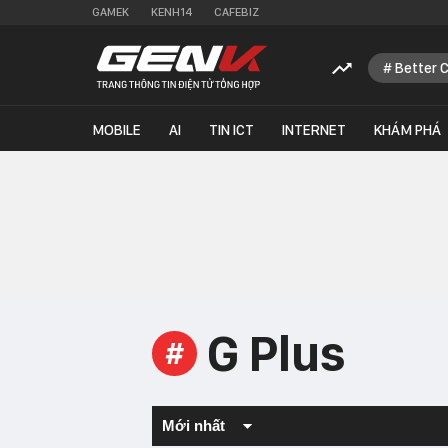
GAMEK
KENH14
CAFEBIZ
Better 
MOBILE
AI
TIN ICT
INTERNET
KHÁM PHÁ
G Plus
#
Mới nhất