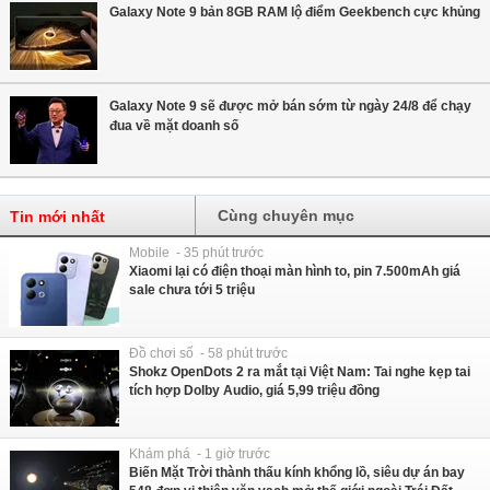
Galaxy Note 9 bản 8GB RAM lộ điểm Geekbench cực khủng
Galaxy Note 9 sẽ được mở bán sớm từ ngày 24/8 để chạy
đua về mặt doanh số
Cùng chuyên mục
Tin mới nhất
Mobile - 35 phút trước
Xiaomi lại có điện thoại màn hình to, pin 7.500mAh giá
sale chưa tới 5 triệu
Đồ chơi số - 58 phút trước
Shokz OpenDots 2 ra mắt tại Việt Nam: Tai nghe kẹp tai
tích hợp Dolby Audio, giá 5,99 triệu đồng
Khám phá - 1 giờ trước
Biến Mặt Trời thành thấu kính khổng lồ, siêu dự án bay