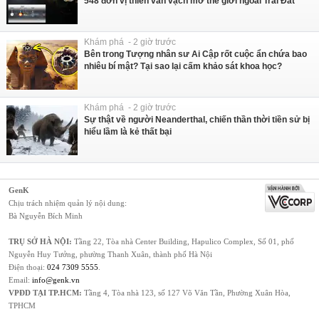
548 đơn vị thiên văn vạch mở thế giới ngoài Trái Đất
Khám phá - 2 giờ trước
Bên trong Tượng nhân sư Ai Cập rốt cuộc ẩn chứa bao
nhiêu bí mật? Tại sao lại cấm khảo sát khoa học?
Khám phá - 2 giờ trước
Sự thật về người Neanderthal, chiến thần thời tiền sử bị
hiểu lầm là kẻ thất bại
GenK
Chịu trách nhiệm quản lý nội dung:
Bà Nguyễn Bích Minh
TRỤ SỞ HÀ NỘI:
Tầng 22, Tòa nhà Center Building, Hapulico Complex, Số 01, phố
Nguyễn Huy Tưởng, phường Thanh Xuân, thành phố Hà Nội
Điện thoại:
024 7309 5555
.
Email:
info@genk.vn
VPĐD TẠI TP.HCM:
Tầng 4, Tòa nhà 123, số 127 Võ Văn Tần, Phường Xuân Hòa,
TPHCM