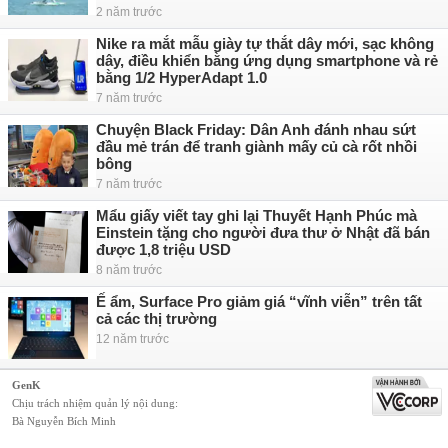
2 năm trước
Nike ra mắt mẫu giày tự thắt dây mới, sạc không
dây, điều khiển bằng ứng dụng smartphone và rẻ
bằng 1/2 HyperAdapt 1.0
7 năm trước
Chuyện Black Friday: Dân Anh đánh nhau sứt
đầu mẻ trán để tranh giành mấy củ cà rốt nhồi
bông
7 năm trước
Mẩu giấy viết tay ghi lại Thuyết Hạnh Phúc mà
Einstein tặng cho người đưa thư ở Nhật đã bán
được 1,8 triệu USD
8 năm trước
Ế ẩm, Surface Pro giảm giá “vĩnh viễn” trên tất
cả các thị trường
12 năm trước
GenK
Chịu trách nhiệm quản lý nội dung:
Bà Nguyễn Bích Minh