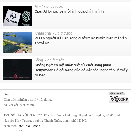
AI - 47 phút trước
OpenAI lo ngại về mô hình của chính mình
Khám phá - 1 giờ trước
Vì sao người Hà Lan sống dưới mực nước biển mà vẫn
an toàn?
Sống - 2 giờ trước
Không ngờ có mỹ nhân Việt từ chối đóng phim
Hollywood: Cô gái vàng của cả dân tộc, nghe tên đã thấy
tự hào
GenK
Chịu trách nhiệm quản lý nội dung:
Bà Nguyễn Bích Minh
TRỤ SỞ HÀ NỘI:
Tầng 22, Tòa nhà Center Building, Hapulico Complex, Số 01, phố
Nguyễn Huy Tưởng, phường Thanh Xuân, thành phố Hà Nội
Điện thoại:
024 7309 5555
.
Email:
info@genk.vn