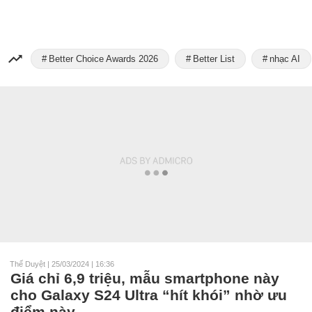
Better Choice Awards 2026
Better List
nhạc AI
Thế Duyệt
|
25/03/2024 | 16:36
Giá chỉ 6,9 triệu, mẫu smartphone này
cho Galaxy S24 Ultra “hít khói” nhờ ưu
điểm này