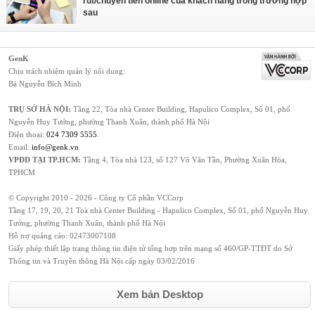
rút/chuyển tiền online của khách hàng trong trường hợp
sau
GenK
Chịu trách nhiệm quản lý nội dung:
Bà Nguyễn Bích Minh
TRỤ SỞ HÀ NỘI:
Tầng 22, Tòa nhà Center Building, Hapulico Complex, Số 01, phố
Nguyễn Huy Tưởng, phường Thanh Xuân, thành phố Hà Nội
Điện thoại:
024 7309 5555
.
Email:
info@genk.vn
VPĐD TẠI TP.HCM:
Tầng 4, Tòa nhà 123, số 127 Võ Văn Tần, Phường Xuân Hòa,
TPHCM
© Copyright 2010 - 2026 - Công ty Cổ phần VCCorp
Tầng 17, 19, 20, 21 Toà nhà Center Building - Hapulico Complex, Số 01, phố Nguyễn Huy
Tưởng, phường Thanh Xuân, thành phố Hà Nội
Hỗ trợ quảng cáo:
02473007108
Giấy phép thiết lập trang thông tin điện tử tổng hợp trên mạng số 460/GP-TTĐT do Sở
Thông tin và Truyền thông Hà Nội cấp ngày 03/02/2016
Xem bản Desktop