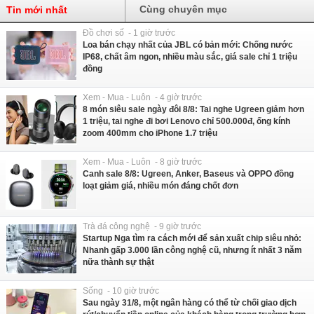
Cùng chuyên mục
Tin mới nhất
Đồ chơi số - 1 giờ trước
Loa bán chạy nhất của JBL có bản mới: Chống nước
IP68, chất âm ngon, nhiều màu sắc, giá sale chỉ 1 triệu
đồng
Xem - Mua - Luôn - 4 giờ trước
8 món siêu sale ngày đôi 8/8: Tai nghe Ugreen giảm hơn
1 triệu, tai nghe đi bơi Lenovo chỉ 500.000đ, ống kính
zoom 400mm cho iPhone 1.7 triệu
Xem - Mua - Luôn - 8 giờ trước
Canh sale 8/8: Ugreen, Anker, Baseus và OPPO đồng
loạt giảm giá, nhiều món đáng chốt đơn
Trà đá công nghệ - 9 giờ trước
Startup Nga tìm ra cách mới để sản xuất chip siêu nhỏ:
Nhanh gấp 3.000 lần công nghệ cũ, nhưng ít nhất 3 năm
nữa thành sự thật
Sống - 10 giờ trước
Sau ngày 31/8, một ngân hàng có thể từ chối giao dịch