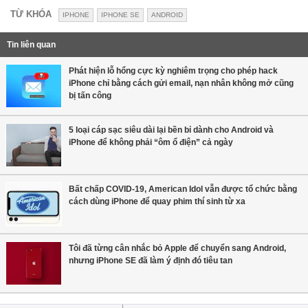
TỪ KHÓA
IPHONE
IPHONE SE
ANDROID
Tin liên quan
Phát hiện lỗ hổng cực kỳ nghiêm trọng cho phép hack
iPhone chỉ bằng cách gửi email, nạn nhân không mở cũng
bị tấn công
5 loại cáp sạc siêu dài lại bền bỉ dành cho Android và
iPhone để không phải “ôm ổ điện” cả ngày
Bất chấp COVID-19, American Idol vẫn được tổ chức bằng
cách dùng iPhone để quay phim thí sinh từ xa
Tôi đã từng cân nhắc bỏ Apple để chuyển sang Android,
nhưng iPhone SE đã làm ý định đó tiêu tan