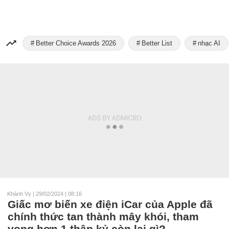
Better Choice Awards 2026
Better List
nhạc AI
Khánh Vy
|
29/02/2024 | 08:16
Giấc mơ biến xe điện iCar của Apple đã
chính thức tan thành mây khói, tham
vọng hơn 1 thập kỷ còn lại gì?