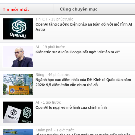
Cùng chuyên mục
Tin mới nhất
Tin ICT - 13 phút trước
OpenAI tăng cường biện pháp an toàn đối với mô hình AI
Astra
AI - 19 phút trước
Kiến trúc sư AI của Google bất ngờ "dứt áo ra đi"
Sống - 46 phút trước
Ngành học cao điểm nhất của ĐH Kinh tế Quốc dân năm
2026: 9,5 điểm/môn vẫn chưa thể đỗ
AI - 1 giờ trước
OpenAI lo ngại về mô hình của chính mình
Khám phá - 1 giờ trước