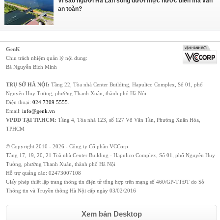
Vì sao người Hà Lan sống dưới mực nước biển mà vẫn
an toàn?
GenK
Chịu trách nhiệm quản lý nội dung:
Bà Nguyễn Bích Minh
TRỤ SỞ HÀ NỘI:
Tầng 22, Tòa nhà Center Building, Hapulico Complex, Số 01, phố
Nguyễn Huy Tưởng, phường Thanh Xuân, thành phố Hà Nội
Điện thoại:
024 7309 5555
.
Email:
info@genk.vn
VPĐD TẠI TP.HCM:
Tầng 4, Tòa nhà 123, số 127 Võ Văn Tần, Phường Xuân Hòa,
TPHCM
© Copyright 2010 - 2026 - Công ty Cổ phần VCCorp
Tầng 17, 19, 20, 21 Toà nhà Center Building - Hapulico Complex, Số 01, phố Nguyễn Huy
Tưởng, phường Thanh Xuân, thành phố Hà Nội
Hỗ trợ quảng cáo:
02473007108
Giấy phép thiết lập trang thông tin điện tử tổng hợp trên mạng số 460/GP-TTĐT do Sở
Thông tin và Truyền thông Hà Nội cấp ngày 03/02/2016
Xem bản Desktop