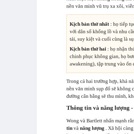
nền văn minh vũ trụ xa xôi, viễ
Kịch bản thứ nhất
: họ tiếp t
với dân số khổng lồ và nhu cầ
tải, suy kiệt và cuối cùng là s
Kịch bản thứ hai
: họ nhận th
chinh phục không gian, họ bướ
awakening), tập trung vào ổn đ
Trong cả hai trường hợp, khả n
nền văn minh sụp đổ sẽ không cò
đường cân bằng sẽ thu mình, khô
Thông tin và năng lượng -
Wong và Bartlett nhấn mạnh rằn
tin
và
năng lượng
. Xã hội càng