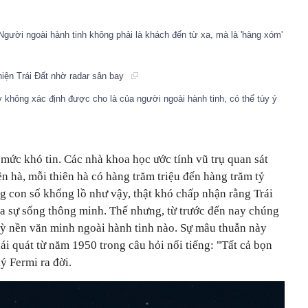
gười ngoài hành tinh không phải là khách đến từ xa, mà là 'hàng xóm'
hiện Trái Đất nhờ radar sân bay
 không xác định được cho là của người ngoài hành tinh, có thể tùy ý
mức khó tin. Các nhà khoa học ước tính vũ trụ quan sát
ên hà, mỗi thiên hà có hàng trăm triệu đến hàng trăm tỷ
g con số khổng lồ như vậy, thật khó chấp nhận rằng Trái
h ra sự sống thông minh. Thế nhưng, từ trước đến nay chúng
 kỳ nền văn minh ngoài hành tinh nào. Sự mâu thuẫn này
ái quát từ năm 1950 trong câu hỏi nổi tiếng: "Tất cả bọn
lý Fermi ra đời.