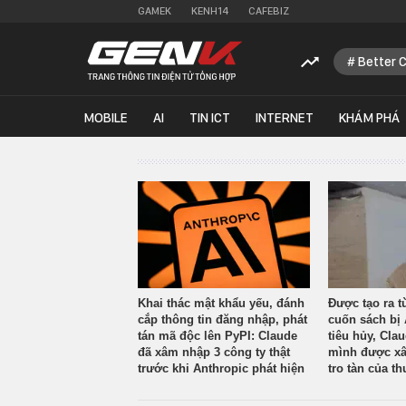
GAMEK
KENH14
CAFEBIZ
Better 
MOBILE
AI
TIN ICT
INTERNET
KHÁM PHÁ
Khai thác mật khẩu yếu, đánh
Được tạo ra t
cắp thông tin đăng nhập, phát
cuốn sách bị 
tán mã độc lên PyPI: Claude
tiêu hủy, Cla
đã xâm nhập 3 công ty thật
mình được xâ
trước khi Anthropic phát hiện
tro tàn của th