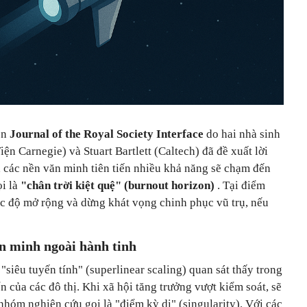
ên
Journal of the Royal Society Interface
do hai nhà sinh
ện Carnegie) và Stuart Bartlett (Caltech) đã đề xuất lời
, các nền văn minh tiên tiến nhiều khả năng sẽ chạm đến
ọi là
"chân trời kiệt quệ" (burnout horizon)
. Tại điểm
ốc độ mở rộng và dừng khát vọng chinh phục vũ trụ, nếu
n minh ngoài hành tinh
"siêu tuyến tính" (superlinear scaling) quan sát thấy trong
iển của các đô thị. Khi xã hội tăng trưởng vượt kiểm soát, sẽ
hóm nghiên cứu gọi là "điểm kỳ dị" (singularity). Với các