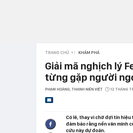
TRANG CHỦ
KHÁM PHÁ
›
Giải mã nghịch lý F
từng gặp người ngo
PHẠM HOÀNG
, THANH NIÊN VIỆT
12 THÁNG 
Có lẽ, thay vì chờ đợi tín hiệ
đảm bảo rằng nền văn minh củ
cứu này dự đoán.