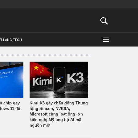
ẬT LÀNG TECH
n chip gây
Kimi K3 gây chấn động Thung
ndows 11 để
lũng Silicon, NVIDIA,
Microsoft cùng loạt ông lớn
kiến nghị Mỹ ủng hộ AI mã
nguồn mở