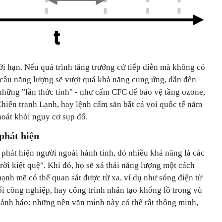
ới hạn. Nếu quá trình tăng trưởng cứ tiếp diễn mà không có
 cầu năng lượng sẽ vượt quá khả năng cung ứng, dẫn đến
những "lần thức tỉnh" - như cấm CFC để bảo vệ tầng ozone,
hiến tranh Lạnh, hay lệnh cấm săn bắt cá voi quốc tế năm
hoát khỏi nguy cơ sụp đổ.
phát hiện
phát hiện người ngoài hành tinh, đó nhiều khả năng là các
rời kiệt quệ". Khi đó, họ sẽ xả thải năng lượng một cách
mạnh mẽ có thể quan sát được từ xa, ví dụ như sóng điện từ
ổi công nghiệp, hay công trình nhân tạo khổng lồ trong vũ
cảnh báo: những nền văn minh này có thể rất thông minh,