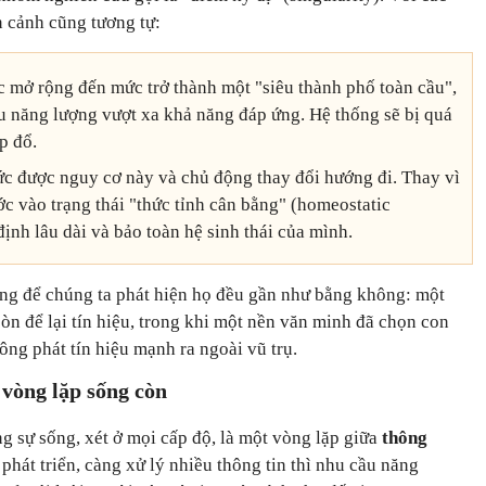
n cảnh cũng tương tự:
ục mở rộng đến mức trở thành một "siêu thành phố toàn cầu",
u năng lượng vượt xa khả năng đáp ứng. Hệ thống sẽ bị quá
ụp đổ.
ức được nguy cơ này và chủ động thay đổi hướng đi. Thay vì
c vào trạng thái "thức tỉnh cân bằng" (homeostatic
ịnh lâu dài và bảo toàn hệ sinh thái của mình.
ăng để chúng ta phát hiện họ đều gần như bằng không: một
n để lại tín hiệu, trong khi một nền văn minh đã chọn con
ng phát tín hiệu mạnh ra ngoài vũ trụ.
 vòng lặp sống còn
g sự sống, xét ở mọi cấp độ, là một vòng lặp giữa
thông
 phát triển, càng xử lý nhiều thông tin thì nhu cầu năng