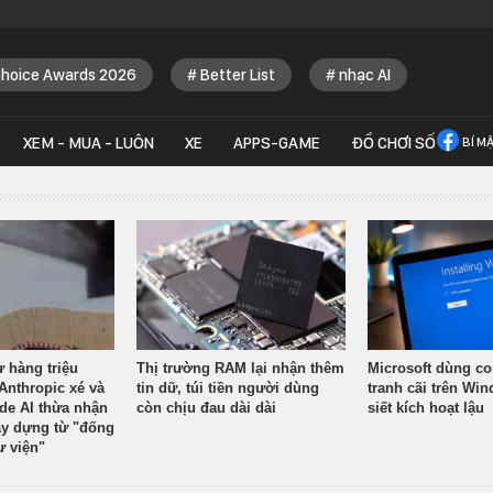
Choice Awards 2026
Better List
nhạc AI
XEM - MUA - LUÔN
XE
APPS-GAME
ĐỒ CHƠI SỐ
BÍ M
ừ hàng triệu
Thị trường RAM lại nhận thêm
Microsoft dùng co
Anthropic xé và
tin dữ, túi tiền người dùng
tranh cãi trên Wi
ude AI thừa nhận
còn chịu đau dài dài
siết kích hoạt lậu
y dựng từ "đống
ư viện"