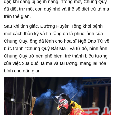
đại) khi đang bị bệnh nặng. Trong mơ, Chung Quỳ
đã diệt trừ một con quỷ nhỏ và thề sẽ diệt trừ tà ma
trên thế gian.
Sau khi tỉnh giấc, Đường Huyền Tông khỏi bệnh
một cách thần kỳ và tin rằng đó là phúc lành của
Chung Quỳ, ông đã lệnh cho họa sĩ Ngô Đạo Tử vẽ
bức tranh "Chung Quỳ Bắt Ma", và từ đó, hình ảnh
Chung Quỳ trở nên phổ biến, trở thành biểu tượng
của việc xua đuổi tà ma và tai ương, mang lại hòa
bình cho dân gian.