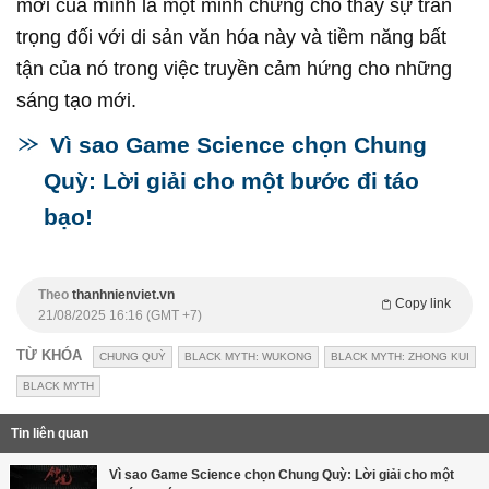
mới của mình là một minh chứng cho thấy sự trân
trọng đối với di sản văn hóa này và tiềm năng bất
tận của nó trong việc truyền cảm hứng cho những
sáng tạo mới.
Vì sao Game Science chọn Chung
Quỳ: Lời giải cho một bước đi táo
bạo!
Theo
thanhnienviet.vn
Copy link
21/08/2025 16:16 (GMT +7)
TỪ KHÓA
CHUNG QUỲ
BLACK MYTH: WUKONG
BLACK MYTH: ZHONG KUI
BLACK MYTH
Tin liên quan
Vì sao Game Science chọn Chung Quỳ: Lời giải cho một