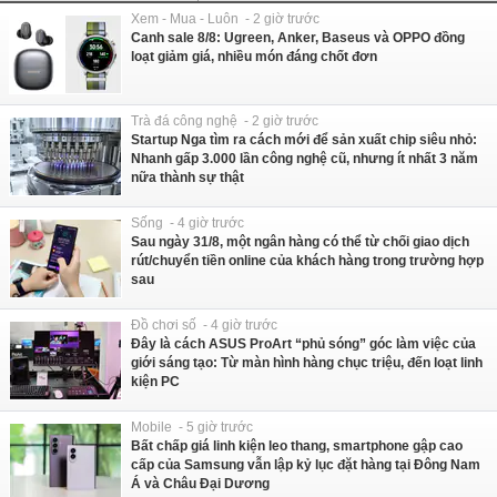
Xem - Mua - Luôn - 2 giờ trước
Canh sale 8/8: Ugreen, Anker, Baseus và OPPO đồng
loạt giảm giá, nhiều món đáng chốt đơn
Trà đá công nghệ - 2 giờ trước
Startup Nga tìm ra cách mới để sản xuất chip siêu nhỏ:
Nhanh gấp 3.000 lần công nghệ cũ, nhưng ít nhất 3 năm
nữa thành sự thật
Sống - 4 giờ trước
Sau ngày 31/8, một ngân hàng có thể từ chối giao dịch
rút/chuyển tiền online của khách hàng trong trường hợp
sau
Đồ chơi số - 4 giờ trước
Đây là cách ASUS ProArt “phủ sóng” góc làm việc của
giới sáng tạo: Từ màn hình hàng chục triệu, đến loạt linh
kiện PC
Mobile - 5 giờ trước
Bất chấp giá linh kiện leo thang, smartphone gập cao
cấp của Samsung vẫn lập kỷ lục đặt hàng tại Đông Nam
Á và Châu Đại Dương