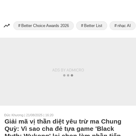
Better Choice Awards 2026
Better List
nhạc AI
Đức Khương
|
21/08/2025 | 16:20
Giải mã vị thần diệt yêu trừ ma Chung
Quỳ: Vì sao cha đẻ tựa game 'Black
Myth: Wukong' lại chọn làm phần tiếp