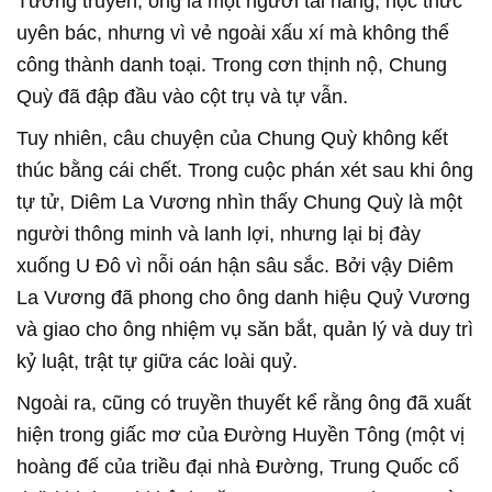
Tương truyền, ông là một người tài năng, học thức
uyên bác, nhưng vì vẻ ngoài xấu xí mà không thể
công thành danh toại. Trong cơn thịnh nộ, Chung
Quỳ đã đập đầu vào cột trụ và tự vẫn.
Tuy nhiên, câu chuyện của Chung Quỳ không kết
thúc bằng cái chết. Trong cuộc phán xét sau khi ông
tự tử, Diêm La Vương nhìn thấy Chung Quỳ là một
người thông minh và lanh lợi, nhưng lại bị đày
xuống U Đô vì nỗi oán hận sâu sắc. Bởi vậy Diêm
La Vương đã phong cho ông danh hiệu Quỷ Vương
và giao cho ông nhiệm vụ săn bắt, quản lý và duy trì
kỷ luật, trật tự giữa các loài quỷ.
Ngoài ra, cũng có truyền thuyết kể rằng ông đã xuất
hiện trong giấc mơ của Đường Huyền Tông (một vị
hoàng đế của triều đại nhà Đường, Trung Quốc cổ