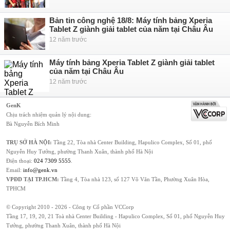
Bản tin công nghệ 18/8: Máy tính bảng Xperia
Tablet Z giành giải tablet của năm tại Châu Âu
12 năm trước
Máy tính bảng Xperia Tablet Z giành giải tablet
của năm tại Châu Âu
12 năm trước
GenK
Chịu trách nhiệm quản lý nội dung:
Bà Nguyễn Bích Minh
TRỤ SỞ HÀ NỘI:
Tầng 22, Tòa nhà Center Building, Hapulico Complex, Số 01, phố
Nguyễn Huy Tưởng, phường Thanh Xuân, thành phố Hà Nội
Điện thoại:
024 7309 5555
.
Email:
info@genk.vn
VPĐD TẠI TP.HCM:
Tầng 4, Tòa nhà 123, số 127 Võ Văn Tần, Phường Xuân Hòa,
TPHCM
© Copyright 2010 - 2026 - Công ty Cổ phần VCCorp
Tầng 17, 19, 20, 21 Toà nhà Center Building - Hapulico Complex, Số 01, phố Nguyễn Huy
Tưởng, phường Thanh Xuân, thành phố Hà Nội