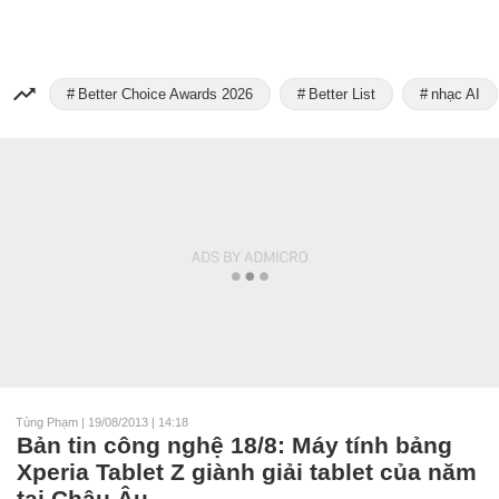
Better Choice Awards 2026
Better List
nhạc AI
Tùng Phạm
|
19/08/2013 | 14:18
Bản tin công nghệ 18/8: Máy tính bảng
Xperia Tablet Z giành giải tablet của năm
tại Châu Âu