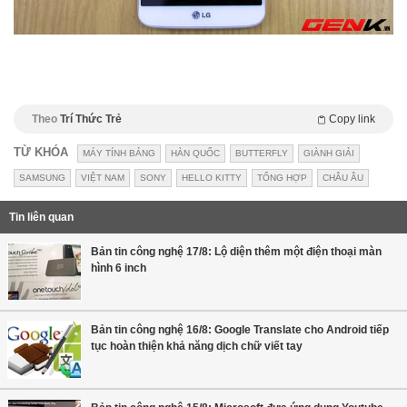
Theo
Trí Thức Trẻ
Copy link
TỪ KHÓA
MÁY TÍNH BẢNG
HÀN QUỐC
BUTTERFLY
GIÀNH GIẢI
SAMSUNG
VIỆT NAM
SONY
HELLO KITTY
TỔNG HỢP
CHÂU ÂU
Tin liên quan
Bản tin công nghệ 17/8: Lộ diện thêm một điện thoại màn
hình 6 inch
Bản tin công nghệ 16/8: Google Translate cho Android tiếp
tục hoàn thiện khả năng dịch chữ viết tay