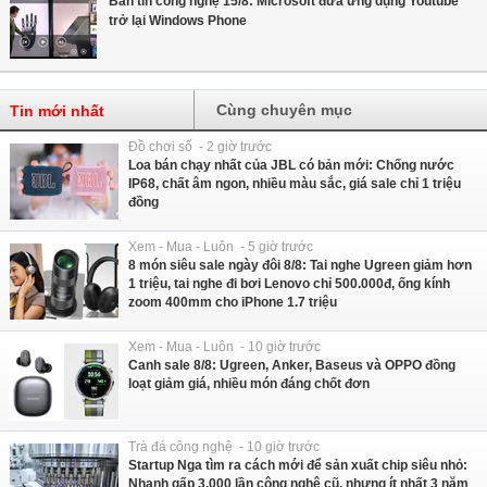
Bản tin công nghệ 15/8: Microsoft đưa ứng dụng Youtube
trở lại Windows Phone
Cùng chuyên mục
Tin mới nhất
Đồ chơi số - 2 giờ trước
Loa bán chạy nhất của JBL có bản mới: Chống nước
IP68, chất âm ngon, nhiều màu sắc, giá sale chỉ 1 triệu
đồng
Xem - Mua - Luôn - 5 giờ trước
8 món siêu sale ngày đôi 8/8: Tai nghe Ugreen giảm hơn
1 triệu, tai nghe đi bơi Lenovo chỉ 500.000đ, ống kính
zoom 400mm cho iPhone 1.7 triệu
Xem - Mua - Luôn - 10 giờ trước
Canh sale 8/8: Ugreen, Anker, Baseus và OPPO đồng
loạt giảm giá, nhiều món đáng chốt đơn
Trà đá công nghệ - 10 giờ trước
Startup Nga tìm ra cách mới để sản xuất chip siêu nhỏ:
Nhanh gấp 3.000 lần công nghệ cũ, nhưng ít nhất 3 năm