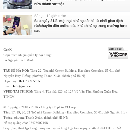
nữa thành sự thật
Sống - 12 giờ trước
Sau ngày 31/8, một ngân hàng có thể từ chối giao dịch
rút/chuyển tiền online của khách hàng trong trường hợp
sau
GenK
Chịu trách nhiệm quản lý nội dung:
Bà Nguyễn Bích Minh
TRỤ SỞ HÀ NỘI:
Tầng 22, Tòa nhà Center Building, Hapulico Complex, Số 01, phố
Nguyễn Huy Tưởng, phường Thanh Xuân, thành phố Hà Nội
Điện thoại:
024 7309 5555
.
Email:
info@genk.vn
VPĐD TẠI TP.HCM:
Tầng 4, Tòa nhà 123, số 127 Võ Văn Tần, Phường Xuân Hòa,
TPHCM
© Copyright 2010 - 2026 - Công ty Cổ phần VCCorp
Tầng 17, 19, 20, 21 Toà nhà Center Building - Hapulico Complex, Số 01, phố Nguyễn Huy
Tưởng, phường Thanh Xuân, thành phố Hà Nội
Hỗ trợ quảng cáo:
02473007108
Giấy phép thiết lập trang thông tin điện tử tổng hợp trên mạng số 460/GP-TTĐT do Sở