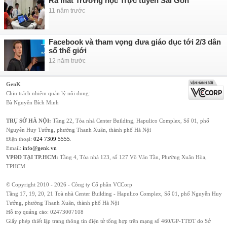
Ra mắt Trường học Trực tuyến Sài Gòn
11 năm trước
Facebook và tham vọng đưa giáo dục tới 2/3 dân
số thế giới
12 năm trước
GenK
Chịu trách nhiệm quản lý nội dung:
Bà Nguyễn Bích Minh
TRỤ SỞ HÀ NỘI:
Tầng 22, Tòa nhà Center Building, Hapulico Complex, Số 01, phố
Nguyễn Huy Tưởng, phường Thanh Xuân, thành phố Hà Nội
Điện thoại:
024 7309 5555
.
Email:
info@genk.vn
VPĐD TẠI TP.HCM:
Tầng 4, Tòa nhà 123, số 127 Võ Văn Tần, Phường Xuân Hòa,
TPHCM
© Copyright 2010 - 2026 - Công ty Cổ phần VCCorp
Tầng 17, 19, 20, 21 Toà nhà Center Building - Hapulico Complex, Số 01, phố Nguyễn Huy
Tưởng, phường Thanh Xuân, thành phố Hà Nội
Hỗ trợ quảng cáo:
02473007108
Giấy phép thiết lập trang thông tin điện tử tổng hợp trên mạng số 460/GP-TTĐT do Sở