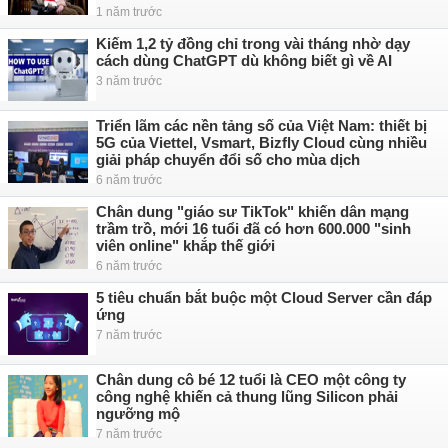
1 năm trước
Kiếm 1,2 tỷ đồng chỉ trong vài tháng nhờ dạy
cách dùng ChatGPT dù không biết gì về AI
3 năm trước
Triển lãm các nền tảng số của Việt Nam: thiết bị
5G của Viettel, Vsmart, Bizfly Cloud cùng nhiều
giải pháp chuyển đổi số cho mùa dịch
6 năm trước
Chân dung "giáo sư TikTok" khiến dân mạng
trầm trồ, mới 16 tuổi đã có hơn 600.000 "sinh
viên online" khắp thế giới
6 năm trước
5 tiêu chuẩn bắt buộc một Cloud Server cần đáp
ứng
7 năm trước
Chân dung cô bé 12 tuổi là CEO một công ty
công nghệ khiến cả thung lũng Silicon phải
ngưỡng mộ
7 năm trước