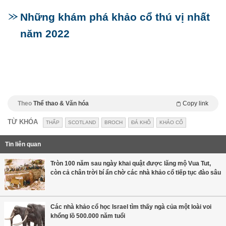
Những khám phá khảo cổ thú vị nhất
năm 2022
Theo
Thể thao & Văn hóa
Copy link
TỪ KHÓA
THẤP
SCOTLAND
BROCH
ĐÁ KHÔ
KHẢO CỔ
Tin liên quan
Tròn 100 năm sau ngày khai quật được lăng mộ Vua Tut,
còn cả chân trời bí ẩn chờ các nhà khảo cổ tiếp tục đào sâu
Các nhà khảo cổ học Israel tìm thấy ngà của một loài voi
khổng lồ 500.000 năm tuổi