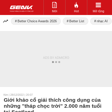
Mới
Hot
Mở rộng
Better Choice Awards 2026
Better List
nhạc AI
Kim
|
28/12/2022 | 20:07
Giới khảo cổ giải thích công dụng của
những "tháp chọc trời" 2.000 năm tuổi
tại Scotland