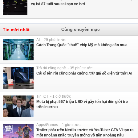
cụ bà 87 tuổi sau tai nạn xe hơi
Cùng chuyên mục
Tin mới nhất
AI - 29 phút trước
Cách Trung Quốc "thuê" chip Mỹ mà không cần mua
Trà đá công nghệ - 35 phút trước
Cái gì lên rồi cũng phải xuống, trừ giá đồ điện tử thời AI
Tin ICT - 1 giờ trước
Meta bị phạt 567 triệu USD vì gây tổn hại đến giới trẻ
trên Internet
Apps/Games - 1 giờ trước
Trailer phát trên Netflix trước cả YouTube: GTA VI tạo ra
một khoảnh khắc truyền thông vô tiền khoáng hậu