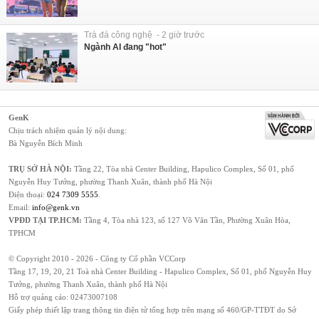
Trà đá công nghệ - 2 giờ trước
Ngành AI đang "hot"
GenK
Chịu trách nhiệm quản lý nội dung:
Bà Nguyễn Bích Minh
TRỤ SỞ HÀ NỘI:
Tầng 22, Tòa nhà Center Building, Hapulico Complex, Số 01, phố
Nguyễn Huy Tưởng, phường Thanh Xuân, thành phố Hà Nội
Điện thoại:
024 7309 5555
.
Email:
info@genk.vn
VPĐD TẠI TP.HCM:
Tầng 4, Tòa nhà 123, số 127 Võ Văn Tần, Phường Xuân Hòa,
TPHCM
© Copyright 2010 - 2026 - Công ty Cổ phần VCCorp
Tầng 17, 19, 20, 21 Toà nhà Center Building - Hapulico Complex, Số 01, phố Nguyễn Huy
Tưởng, phường Thanh Xuân, thành phố Hà Nội
Hỗ trợ quảng cáo:
02473007108
Giấy phép thiết lập trang thông tin điện tử tổng hợp trên mạng số 460/GP-TTĐT do Sở