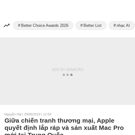
Better Choice Awards 2026
Better List
nhạc AI
Nguyễn Hải
|
29/06/2019 | 12:59
Giữa chiến tranh thương mại, Apple
quyết định lắp ráp và sản xuất Mac Pro
mới tại Trung Quốc