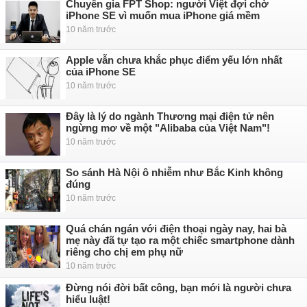
Chuyên gia FPT Shop: người Việt đợi chờ
iPhone SE vì muốn mua iPhone giá mềm
10 năm trước
Apple vẫn chưa khắc phục điểm yếu lớn nhất
của iPhone SE
10 năm trước
Đây là lý do ngành Thương mại điện tử nên
ngừng mơ về một "Alibaba của Việt Nam"!
10 năm trước
So sánh Hà Nội ô nhiễm như Bắc Kinh không
đúng
10 năm trước
Quá chán ngán với điện thoại ngày nay, hai bà
mẹ này đã tự tạo ra một chiếc smartphone dành
riêng cho chị em phụ nữ
10 năm trước
Đừng nói đời bất công, bạn mới là người chưa
hiểu luật!