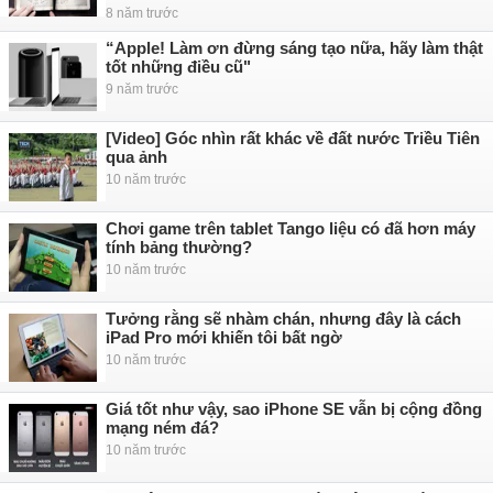
8 năm trước
“Apple! Làm ơn đừng sáng tạo nữa, hãy làm thật
tốt những điều cũ"
9 năm trước
[Video] Góc nhìn rất khác về đất nước Triều Tiên
qua ảnh
10 năm trước
Chơi game trên tablet Tango liệu có đã hơn máy
tính bảng thường?
10 năm trước
Tưởng rằng sẽ nhàm chán, nhưng đây là cách
iPad Pro mới khiến tôi bất ngờ
10 năm trước
Giá tốt như vậy, sao iPhone SE vẫn bị cộng đồng
mạng ném đá?
10 năm trước