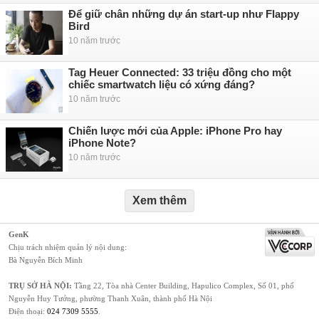
Để giữ chân những dự án start-up như Flappy
Bird
10 năm trước
Tag Heuer Connected: 33 triệu đồng cho một
chiếc smartwatch liệu có xứng đáng?
10 năm trước
Chiến lược mới của Apple: iPhone Pro hay
iPhone Note?
10 năm trước
Xem thêm
GenK
Chịu trách nhiệm quản lý nội dung:
Bà Nguyễn Bích Minh
TRỤ SỞ HÀ NỘI:
Tầng 22, Tòa nhà Center Building, Hapulico Complex, Số 01, phố
Nguyễn Huy Tưởng, phường Thanh Xuân, thành phố Hà Nội
Điện thoại:
024 7309 5555
.