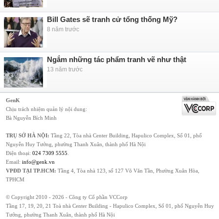
Bill Gates sẽ tranh cử tổng thống Mỹ?
8 năm trước
Ngắm những tác phẩm tranh vẽ như thật
13 năm trước
GenK
Chịu trách nhiệm quản lý nội dung:
Bà Nguyễn Bích Minh
TRỤ SỞ HÀ NỘI:
Tầng 22, Tòa nhà Center Building, Hapulico Complex, Số 01, phố
Nguyễn Huy Tưởng, phường Thanh Xuân, thành phố Hà Nội
Điện thoại:
024 7309 5555
.
Email:
info@genk.vn
VPĐD TẠI TP.HCM:
Tầng 4, Tòa nhà 123, số 127 Võ Văn Tần, Phường Xuân Hòa,
TPHCM
© Copyright 2010 - 2026 - Công ty Cổ phần VCCorp
Tầng 17, 19, 20, 21 Toà nhà Center Building - Hapulico Complex, Số 01, phố Nguyễn Huy
Tưởng, phường Thanh Xuân, thành phố Hà Nội