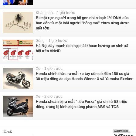
Khám phá - 1 giờ trước
Bí mật rợn người trong bộ gen nhân loại: 1% DNA của
bạn đến từ một loài người "bóng ma" chưa từng được
biết tới!
Sống - 1 giờ trước
Hà Nội đẩy mạnh tích hợp tài khoản hưởng an sinh xã
hội trên VNeID
Xe - 1 giờ trước
Honda chính thức ra mắt xe tay côn cổ điển 150 cc giá
30 triệu đồng đe dọa Honda Winner X và Yamaha Exciter
Xe - 2 giờ trước
Honda chuẩn bị ra mắt "tiểu Forza" giá chỉ từ 58 triệu
đồng, trang bị kính điện cùng phanh ABS và TCS
GenK