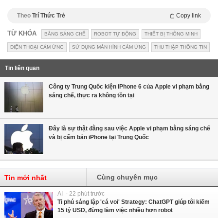
Theo
Trí Thức Trẻ
Copy link
TỪ KHÓA
BẰNG SÁNG CHẾ
ROBOT TỰ ĐỘNG
THIẾT BỊ THÔNG MINH
ĐIỆN THOẠI CẢM ỨNG
SỬ DỤNG MÀN HÌNH CẢM ỨNG
THU THẬP THÔNG TIN
Tin liên quan
Công ty Trung Quốc kiện iPhone 6 của Apple vi phạm bằng
sáng chế, thực ra không tồn tại
Đây là sự thật đằng sau việc Apple vi phạm bằng sáng chế
và bị cấm bán iPhone tại Trung Quốc
Cùng chuyên mục
Tin mới nhất
AI - 22 phút trước
Tỉ phú sáng lập 'cá voi' Strategy: ChatGPT giúp tôi kiếm
15 tỷ USD, đừng làm việc nhiều hơn robot