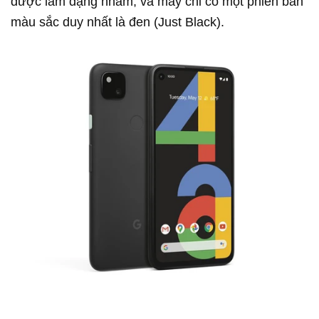
được làm dạng nhám, và máy chỉ có một phiên bản
màu sắc duy nhất là đen (Just Black).