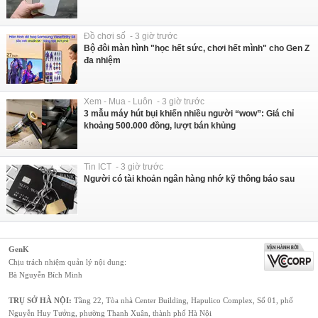
Đồ chơi số - 3 giờ trước
Bộ đôi màn hình "học hết sức, chơi hết mình" cho Gen Z
đa nhiệm
Xem - Mua - Luôn - 3 giờ trước
3 mẫu máy hút bụi khiến nhiều người “wow”: Giá chỉ
khoảng 500.000 đồng, lượt bán khủng
Tin ICT - 3 giờ trước
Người có tài khoản ngân hàng nhớ kỹ thông báo sau
GenK
Chịu trách nhiệm quản lý nội dung:
Bà Nguyễn Bích Minh
TRỤ SỞ HÀ NỘI:
Tầng 22, Tòa nhà Center Building, Hapulico Complex, Số 01, phố
Nguyễn Huy Tưởng, phường Thanh Xuân, thành phố Hà Nội