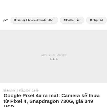
Better Choice Awards 2026
Better List
nhạc AI
Bình Minh
|
03/08/2020 | 22:49
Google Pixel 4a ra mắt: Camera kế thừa
từ Pixel 4, Snapdragon 730G, giá 349
USD