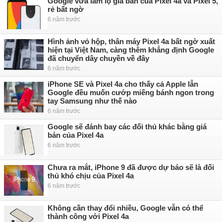
Google vừa làm lộ giá bán của Pixel 4a và Pixel 5,
rẻ bất ngờ
6 năm trước
Hình ảnh vỏ hộp, thân máy Pixel 4a bất ngờ xuất
hiện tại Việt Nam, càng thêm khẳng định Google
đã chuyển dây chuyền về đây
6 năm trước
iPhone SE và Pixel 4a cho thấy cả Apple lẫn
Google đều muốn cướp miếng bánh ngon trong
tay Samsung như thế nào
6 năm trước
Google sẽ đánh bay các đối thủ khác bằng giá
bán của Pixel 4a
6 năm trước
Chưa ra mắt, iPhone 9 đã được dự báo sẽ là đối
thủ khó chịu của Pixel 4a
6 năm trước
Không cần thay đổi nhiều, Google vẫn có thể
thành công với Pixel 4a