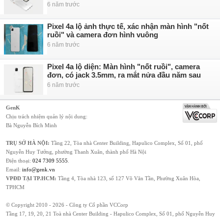
6 năm trước
Pixel 4a lộ ảnh thực tế, xác nhận màn hình "nốt
ruồi" và camera đơn hình vuông
6 năm trước
Pixel 4a lộ diện: Màn hình "nốt ruồi", camera
đơn, có jack 3.5mm, ra mắt nửa đầu năm sau
6 năm trước
GenK
Chịu trách nhiệm quản lý nội dung:
Bà Nguyễn Bích Minh
TRỤ SỞ HÀ NỘI:
Tầng 22, Tòa nhà Center Building, Hapulico Complex, Số 01, phố
Nguyễn Huy Tưởng, phường Thanh Xuân, thành phố Hà Nội
Điện thoại:
024 7309 5555
.
Email:
info@genk.vn
VPĐD TẠI TP.HCM:
Tầng 4, Tòa nhà 123, số 127 Võ Văn Tần, Phường Xuân Hòa,
TPHCM
© Copyright 2010 - 2026 - Công ty Cổ phần VCCorp
Tầng 17, 19, 20, 21 Toà nhà Center Building - Hapulico Complex, Số 01, phố Nguyễn Huy