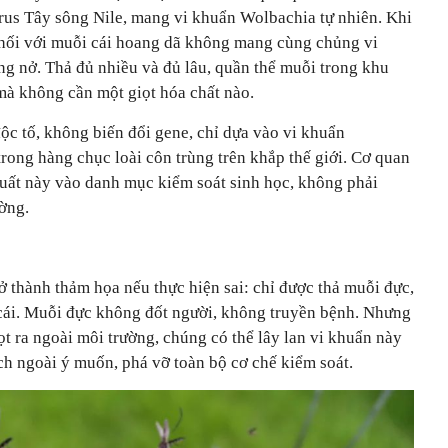
irus Tây sông Nile, mang vi khuẩn Wolbachia tự nhiên. Khi
hối với muỗi cái hoang dã không mang cùng chủng vi
ng nở. Thả đủ nhiều và đủ lâu, quần thể muỗi trong khu
mà không cần một giọt hóa chất nào.
ộc tố, không biến đổi gene, chỉ dựa vào vi khuẩn
trong hàng chục loài côn trùng trên khắp thế giới. Cơ quan
uất này vào danh mục kiểm soát sinh học, không phải
ờng.
 thành thảm họa nếu thực hiện sai: chỉ được thả muỗi đực,
cái. Muỗi đực không đốt người, không truyền bệnh. Nhưng
t ra ngoài môi trường, chúng có thể lây lan vi khuẩn này
ch ngoài ý muốn, phá vỡ toàn bộ cơ chế kiểm soát.