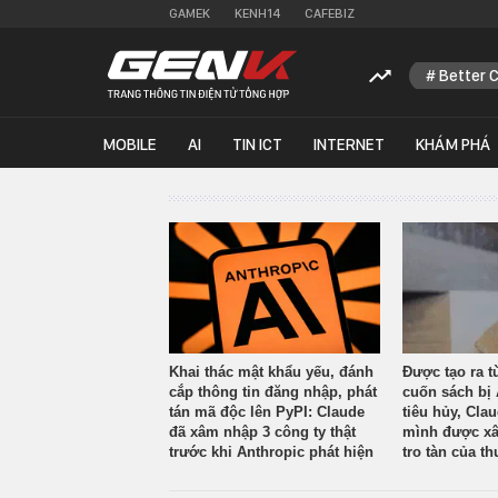
GAMEK
KENH14
CAFEBIZ
Better 
MOBILE
AI
TIN ICT
INTERNET
KHÁM PHÁ
Khai thác mật khẩu yếu, đánh
Được tạo ra t
cắp thông tin đăng nhập, phát
cuốn sách bị 
tán mã độc lên PyPI: Claude
tiêu hủy, Cla
đã xâm nhập 3 công ty thật
mình được xâ
trước khi Anthropic phát hiện
tro tàn của th