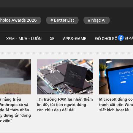
Choice Awards 2026
Better List
nhạc AI
XEM - MUA - LUÔN
XE
APPS-GAME
ĐỒ CHƠI SỐ
BÍ M
ừ hàng triệu
Thị trường RAM lại nhận thêm
Microsoft dùng co
Anthropic xé và
tin dữ, túi tiền người dùng
tranh cãi trên Wi
ude AI thừa nhận
còn chịu đau dài dài
siết kích hoạt lậu
y dựng từ "đống
ư viện"