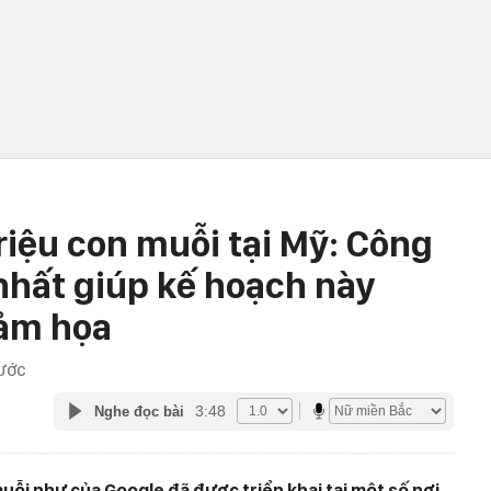
riệu con muỗi tại Mỹ: Công
 nhất giúp kế hoạch này
hảm họa
RƯỚC
3:48
Nghe đọc bài
ỗi như của Google đã được triển khai tại một số nơi,