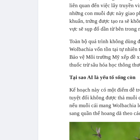
liên quan đến việc lây truyền v
những con muỗi đực này giao p
khuẩn, trứng được tạo ra sẽ khô
vực sẽ sụp đổ dần từ bên trong 
Toàn bộ quá trình không dùng đ
Wolbachia vốn tồn tại tự nhiên 
Bảo vệ Môi trường Mỹ xếp đề x
thuốc trừ sâu hóa học thông thư
Tại sao AI là yếu tố sống còn
Kế hoạch này có một điểm dễ trở
tuyệt đối không được thả muỗi 
nếu muỗi cái mang Wolbachia lọ
sang quần thể hoang dã theo cá