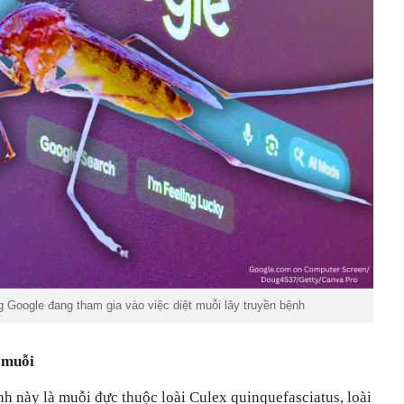
g Google đang tham gia vào việc diệt muỗi lây truyền bệnh
t muỗi
h này là muỗi đực thuộc loài Culex quinquefasciatus, loài