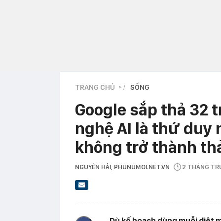
TRANG CHỦ
SỐNG
›
Google sắp thả 32 t
nghệ AI là thứ duy
không trở thành t
NGUYỄN HẢI
, PHUNUMOI.NET.VN
2 THÁNG T
Dù kế hoạch dùng muỗi diệt mu