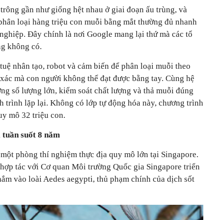
trông gần như giống hệt nhau ở giai đoạn ấu trùng, và
phân loại hàng triệu con muỗi bằng mắt thường đủ nhanh
nghiệp. Đây chính là nơi Google mang lại thứ mà các tổ
ng không có.
tuệ nhân tạo, robot và cảm biến để phân loại muỗi theo
h xác mà con người không thể đạt được bằng tay. Cùng hệ
ng số lượng lớn, kiểm soát chất lượng và thả muỗi đúng
h trình lặp lại. Không có lớp tự động hóa này, chương trình
uy mô 32 triệu con.
 tuần suốt 8 năm
một phòng thí nghiệm thực địa quy mô lớn tại Singapore.
hợp tác với Cơ quan Môi trường Quốc gia Singapore triển
ắm vào loài Aedes aegypti, thủ phạm chính của dịch sốt