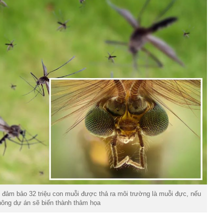
 đảm bảo 32 triệu con muỗi được thả ra môi trường là muỗi đực, nếu
hông dự án sẽ biến thành thảm họa