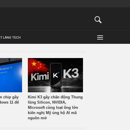
ẬT LÀNG TECH
n chip gây
Kimi K3 gây chấn động Thung
ndows 11 để
lũng Silicon, NVIDIA,
Microsoft cùng loạt ông lớn
kiến nghị Mỹ ủng hộ AI mã
nguồn mở