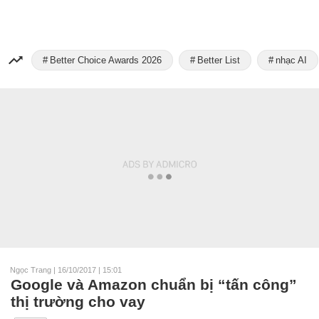
Better Choice Awards 2026
Better List
nhạc AI
Ngọc Trang
|
16/10/2017 | 15:01
Google và Amazon chuẩn bị “tấn công”
thị trường cho vay