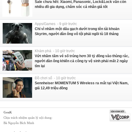
Sale chưa hết: Xiaomi, Panasonic, Lock&Lock vẫn còn
nhiều đồ gia dụng, chăm sóc cá nhân giá tốt
Apps/Games - 9 giờ trước
Chỉ vì nhầm một dấu gạch dưới trong tên tài khoản
Skyrim, người đàn ông vô tội phải ngồi tù 18 tháng
Khám phá - 10 giờ trước
Vứt nhầm tấm vé số trúng hơn 30 tỷ đồng vào thùng rác,
người đàn ông khiến cả công ty vệ sinh phải mất 2 ngày
tìm lại
Đồ chơi số - 10 giờ trước
Sennheiser MOMENTUM 5 Wireless ra mắt tại Việt Nam,
giá 12,49 triệu đồng
GenK
Chịu trách nhiệm quản lý nội dung:
Bà Nguyễn Bích Minh