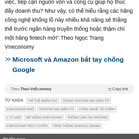
việc, tiếp cận nguồn vốn và công cụ giúp họ thúc
đẩy doanh thu? Như vậy, có thể hiểu rằng các hãng
công nghệ khổng lồ này nhiều khả năng sẽ thắng
thế trước ngân hàng truyền thống hoặc thậm chí
một hãng fintech mới”.Theo Ngọc Trang
Vneconomy
Microsoft và Amazon bắt tay chống
Google
Theo
Theo VnEconomy
Copy link
TỪ KHÓA
TRÍ TUỆ NHÂN TẠO
TRANG THƯƠNG MẠI ĐIỆN TỬ
KINH DOANH NHỎ
THƯƠNG MẠI ĐIỆN TỬ
CÔNG NGHỆ TÀI CHÍNH
1 TỶ USD
MỞ RỘNG KINH DOANH
THỐNG LĨNH THỊ TRƯỜNG
KINH DOANH TRỰC TUYẾN
TỔNG THỐNG BARACK OBAMA