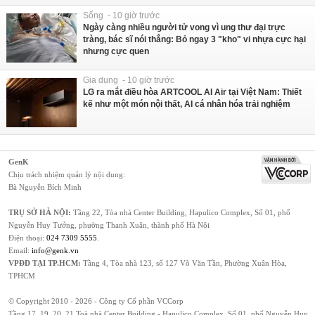
Sống - 10 giờ trước
Ngày càng nhiều người tử vong vì ung thư đại trực
tràng, bác sĩ nói thẳng: Bỏ ngay 3 "kho" vi nhựa cực hại
nhưng cực quen
Gia dụng - 10 giờ trước
LG ra mắt điều hòa ARTCOOL AI Air tại Việt Nam: Thiết
kế như một món nội thất, AI cá nhân hóa trải nghiệm
GenK
Chịu trách nhiệm quản lý nội dung:
Bà Nguyễn Bích Minh
TRỤ SỞ HÀ NỘI:
Tầng 22, Tòa nhà Center Building, Hapulico Complex, Số 01, phố
Nguyễn Huy Tưởng, phường Thanh Xuân, thành phố Hà Nội
Điện thoại:
024 7309 5555
.
Email:
info@genk.vn
VPĐD TẠI TP.HCM:
Tầng 4, Tòa nhà 123, số 127 Võ Văn Tần, Phường Xuân Hòa,
TPHCM
© Copyright 2010 - 2026 - Công ty Cổ phần VCCorp
Tầng 17, 19, 20, 21 Toà nhà Center Building - Hapulico Complex, Số 01, phố Nguyễn Huy