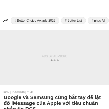
Better Choice Awards 2026
Better List
nhạc AI
KON
|
13/09/2018 | 01:49
Google và Samsung cùng bắt tay để lật
đổ iMessage của Apple với tiêu chuẩn
nhắn tin RCS