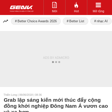
Mới
Hot
Mở rộng
Better Choice Awards 2026
Better List
nhạc AI
Thiên Long
|
06/06/2018 | 08:36
Grab lập sáng kiến mới thúc đẩy cộng
đồng khởi nghiệp Đông Nam Á vươn cao
và xa hơn