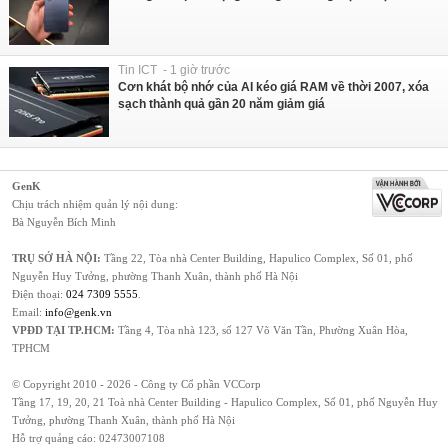
Tin ICT - 1 giờ trước
Cơn khát bộ nhớ của AI kéo giá RAM về thời 2007, xóa
sạch thành quả gần 20 năm giảm giá
GenK
Chịu trách nhiệm quản lý nội dung:
Bà Nguyễn Bích Minh
TRỤ SỞ HÀ NỘI:
Tầng 22, Tòa nhà Center Building, Hapulico Complex, Số 01, phố
Nguyễn Huy Tưởng, phường Thanh Xuân, thành phố Hà Nội
Điện thoại:
024 7309 5555
.
Email:
info@genk.vn
VPĐD TẠI TP.HCM:
Tầng 4, Tòa nhà 123, số 127 Võ Văn Tần, Phường Xuân Hòa,
TPHCM
© Copyright 2010 - 2026 - Công ty Cổ phần VCCorp
Tầng 17, 19, 20, 21 Toà nhà Center Building - Hapulico Complex, Số 01, phố Nguyễn Huy
Tưởng, phường Thanh Xuân, thành phố Hà Nội
Hỗ trợ quảng cáo:
02473007108