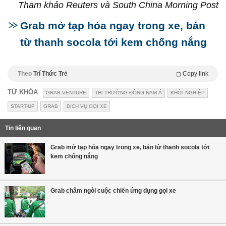
Tham khảo Reuters và South China Morning Post
Grab mở tạp hóa ngay trong xe, bán
từ thanh socola tới kem chống nắng
Theo
Trí Thức Trẻ
Copy link
TỪ KHÓA
GRAB VENTURE
THỊ TRƯỜNG ĐÔNG NAM Á
KHỞI NGHIỆP
START-UP
GRAB
DỊCH VỤ GỌI XE
Tin liên quan
Grab mở tạp hóa ngay trong xe, bán từ thanh socola tới
kem chống nắng
Grab châm ngòi cuộc chiến ứng dụng gọi xe