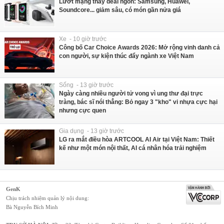
Lướt mạng thấy deal ngon: Samsung, Huawei,
Soundcore... giảm sâu, có món gần nửa giá
Xe - 10 giờ trước
Công bố Car Choice Awards 2026: Mở rộng vinh danh cả
con người, sự kiện thúc đẩy ngành xe Việt Nam
Sống - 13 giờ trước
Ngày càng nhiều người tử vong vì ung thư đại trực
tràng, bác sĩ nói thẳng: Bỏ ngay 3 "kho" vi nhựa cực hại
nhưng cực quen
Gia dụng - 13 giờ trước
LG ra mắt điều hòa ARTCOOL AI Air tại Việt Nam: Thiết
kế như một món nội thất, AI cá nhân hóa trải nghiệm
GenK
Chịu trách nhiệm quản lý nội dung:
Bà Nguyễn Bích Minh