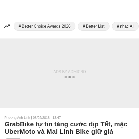
Better Choice Awards 2026
Better List
nhạc AI
Phương Anh Linh
|
08/02/2018 | 13:47
GrabBike tự tin tăng cước dịp Tết, mặc
UberMoto và Mai Linh Bike giữ giá