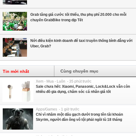
Grab tăng giá cước tối thiểu, thu phụ phí 20.000 cho mỗi
chuyến GrabBike trong dịp Tết
Nới điều kiện kinh doanh để taxi truyền thống bình đẳng với
Uber, Grab?
Cùng chuyên mục
Tin mới nhất
Xem - Mua - Luôn - 35 phút trước
Sale chưa hết: Xiaomi, Panasonic, Lock&Lock vẫn còn
nhiều đồ gia dụng, chăm sóc cá nhân giá tốt
Apps/Games - 1 giờ trước
Chỉ vì nhầm một dấu gạch dưới trong tên tài khoản
Skyrim, người đàn ông vô tội phải ngồi tù 18 tháng