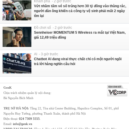
Khám phá - 2 giờ trước
Vứt nhầm tấm vé số trúng hơn 30 tỷ đồng vào thùng rác,
người đàn ông khiến cả công ty vệ sinh phải mất 2 ngày
tìm lại
Đồ chơi số - 2 giờ trước
Sennheiser MOMENTUM 5 Wireless ra mắt tại Việt Nam,
giá 12,49 triệu đồng
AI - 3 giờ trước
Chatbot AI đang viral thực chất chỉ có một người ngồi
trả lời hàng nghìn câu hỏi
GenK
Chịu trách nhiệm quản lý nội dung:
Bà Nguyễn Bích Minh
TRỤ SỞ HÀ NỘI:
Tầng 22, Tòa nhà Center Building, Hapulico Complex, Số 01, phố
Nguyễn Huy Tưởng, phường Thanh Xuân, thành phố Hà Nội
Điện thoại:
024 7309 5555
.
Email:
info@genk.vn