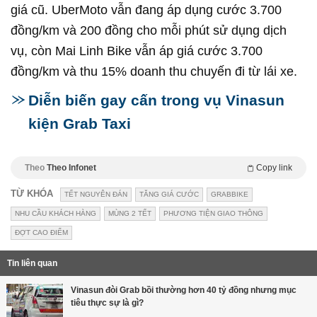
giá cũ. UberMoto vẫn đang áp dụng cước 3.700
đồng/km và 200 đồng cho mỗi phút sử dụng dịch
vụ, còn Mai Linh Bike vẫn áp giá cước 3.700
đồng/km và thu 15% doanh thu chuyến đi từ lái xe.
Diễn biến gay cấn trong vụ Vinasun
kiện Grab Taxi
Theo
Theo Infonet
Copy link
TỪ KHÓA
TẾT NGUYÊN ĐÁN
TĂNG GIÁ CƯỚC
GRABBIKE
NHU CẦU KHÁCH HÀNG
MÙNG 2 TẾT
PHƯƠNG TIỆN GIAO THÔNG
ĐỢT CAO ĐIỂM
Tin liên quan
Vinasun đòi Grab bồi thường hơn 40 tỷ đồng nhưng mục
tiêu thực sự là gì?