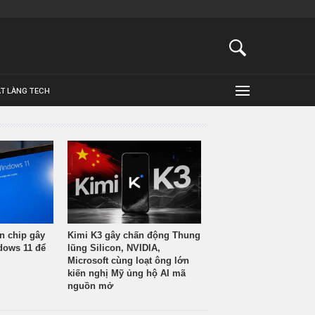
ẬT LÀNG TECH
n chip gây
Kimi K3 gây chấn động Thung
ndows 11 để
lũng Silicon, NVIDIA,
Microsoft cùng loạt ông lớn
kiến nghị Mỹ ủng hộ AI mã
nguồn mở