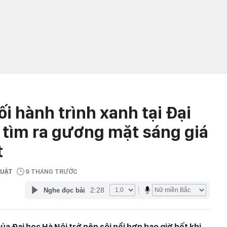
ối hành trình xanh tại Đại
c tìm ra gương mặt sáng giá
t
 LUẬT
9 THÁNG TRƯỚC
2:28
Nghe đọc bài
ủa Đại học Hà Nội trở nên sôi nổi hơn bao giờ hết khi