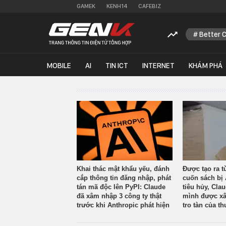
GAMEK
KENH14
CAFEBIZ
Better 
MOBILE
AI
TIN ICT
INTERNET
KHÁM PHÁ
Khai thác mật khẩu yếu, đánh
Được tạo ra t
cắp thông tin đăng nhập, phát
cuốn sách bị 
tán mã độc lên PyPI: Claude
tiêu hủy, Cla
đã xâm nhập 3 công ty thật
mình được xâ
trước khi Anthropic phát hiện
tro tàn của th