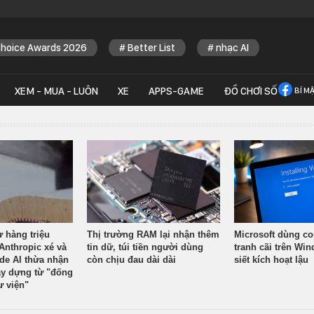
Choice Awards 2026
Better List
nhạc AI
XEM - MUA - LUÔN
XE
APPS-GAME
ĐỒ CHƠI SỐ
BÍ M
ừ hàng triệu
Thị trường RAM lại nhận thêm
Microsoft dùng co
Anthropic xé và
tin dữ, túi tiền người dùng
tranh cãi trên Wi
ude AI thừa nhận
còn chịu đau dài dài
siết kích hoạt lậu
y dựng từ "đống
ư viện"