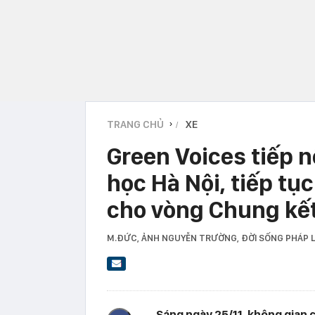
TRANG CHỦ
XE
›
Green Voices tiếp n
học Hà Nội, tiếp tụ
cho vòng Chung kế
M.ĐỨC, ẢNH NGUYỄN TRƯỜNG
, ĐỜI SỐNG PHÁP
Sáng ngày 25/11, không gian c