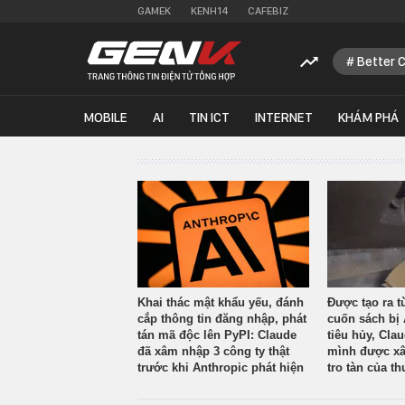
GAMEK
KENH14
CAFEBIZ
Better 
MOBILE
AI
TIN ICT
INTERNET
KHÁM PHÁ
Khai thác mật khẩu yếu, đánh
Được tạo ra t
cắp thông tin đăng nhập, phát
cuốn sách bị 
tán mã độc lên PyPI: Claude
tiêu hủy, Cla
đã xâm nhập 3 công ty thật
mình được xâ
trước khi Anthropic phát hiện
tro tàn của th