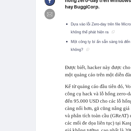
hổng zero-day trên WIndows, 
hay BuggiCorp.
Dựa vào lỗi Zero-day trên file Mic
không thể phát hiện ra
Một công ty bí ẩn sẵn sàng trả đến
không?
Được biết, hacker này được cho
một quảng cáo trên một diễn đàn
Kể từ quảng cáo đầu tiên đó, V
công cụ hack và lỗ hổng zero-d
đến 95.000 USD cho các lỗ hổng
càng nổi hơn, gã cũng nâng gi
và phân tích toàn cầu (GReAT) 
các mối đe dọa liên tục) tại Ka
giá không tưởng, cao nhất là 2