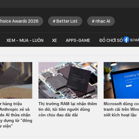
Choice Awards 2026
Better List
nhạc AI
XEM - MUA - LUÔN
XE
APPS-GAME
ĐỒ CHƠI SỐ
BÍ M
ừ hàng triệu
Thị trường RAM lại nhận thêm
Microsoft dùng co
Anthropic xé và
tin dữ, túi tiền người dùng
tranh cãi trên Wi
ude AI thừa nhận
còn chịu đau dài dài
siết kích hoạt lậu
y dựng từ "đống
ư viện"