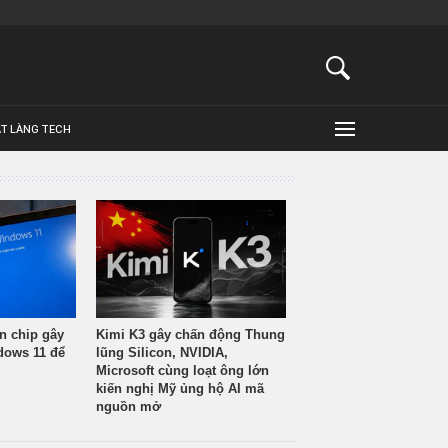
ẬT LÀNG TECH
n chip gây
Kimi K3 gây chấn động Thung
ndows 11 để
lũng Silicon, NVIDIA,
Microsoft cùng loạt ông lớn
kiến nghị Mỹ ủng hộ AI mã
nguồn mở