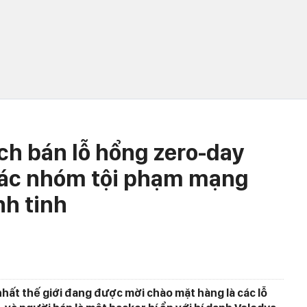
ch bán lỗ hổng zero-day
ác nhóm tội phạm mạng
h tinh
ất thế giới đang được mời chào mặt hàng là các lỗ