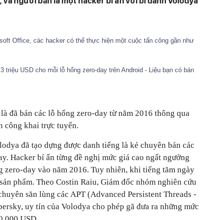
và người bán là một hacker bí ẩn với bí danh Volodya
rosoft Office, các hacker có thể thực hiện một cuộc tấn công gần như
 3 triệu USD cho mỗi lỗ hổng zero-day trên Android - Liệu bạn có bán
 là đã bán các lỗ hổng zero-day từ năm 2016 thông qua
 công khai trực tuyến.
olodya đã tạo dựng được danh tiếng là kẻ chuyên bán các
ay. Hacker bí ẩn từng đề nghị mức giá cao ngất ngưởng
 zero-day vào năm 2016. Tuy nhiên, khi tiếng tăm ngày
á sản phẩm. Theo Costin Raiu, Giám đốc nhóm nghiên cứu
chuyên săn lùng các APT (Advanced Persistent Threads -
spersky, uy tín của Volodya cho phép gã đưa ra những mức
00.000 USD.