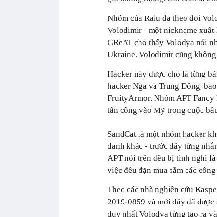
Nhóm của Raiu đã theo dõi Volod
Volodimir - một nickname xuất h
GReAT cho thấy Volodya nói nh
Ukraine. Volodimir cũng không 
Hacker này được cho là từng b
hacker Nga và Trung Đông, bao
FruityArmor. Nhóm APT Fancy Be
tấn công vào Mỹ trong cuộc bầu
SandCat là một nhóm hacker kh
danh khác - trước đây từng nhắ
APT nói trên đều bị tình nghi l
việc đều đặn mua sắm các công 
Theo các nhà nghiên cứu Kasper
2019-0859 và mới đây đã được 
duy nhất Volodya từng tạo ra v