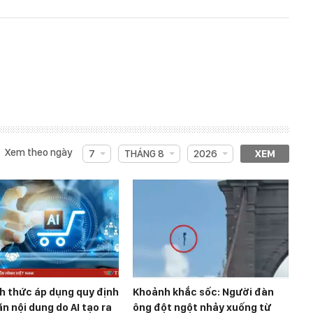
Xem theo ngày
7
THÁNG 8
2026
XEM
h thức áp dụng quy định
Khoảnh khắc sốc: Người đàn
n nội dung do AI tạo ra
ông đột ngột nhảy xuống từ