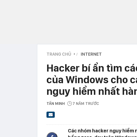
TRANG CHỦ
INTERNET
›
Hacker bí ẩn tìm cá
của Windows cho c
nguy hiểm nhất hàn
TẤN MINH
7 NĂM TRƯỚC
Các nhóm hacker nguy hiểm nh