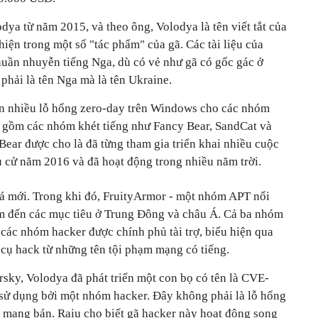
ya từ năm 2015, và theo ông, Volodya là tên viết tắt của
iện trong một số "tác phẩm" của gã. Các tài liệu của
uần nhuyễn tiếng Nga, dù có vẻ như gã có gốc gác ở
phải là tên Nga mà là tên Ukraine.
án nhiều lỗ hổng zero-day trên Windows cho các nhóm
 gồm các nhóm khét tiếng như Fancy Bear, SandCat và
ar được cho là đã từng tham gia triển khai nhiều cuộc
 cử năm 2016 và đã hoạt động trong nhiều năm trời.
á mới. Trong khi đó, FruityArmor - một nhóm APT nổi
m đến các mục tiêu ở Trung Đông và châu Á. Cả ba nhóm
à các nhóm hacker được chính phủ tài trợ, biểu hiện qua
cụ hack từ những tên tội phạm mạng có tiếng.
sky, Volodya đã phát triển một con bọ có tên là CVE-
sử dụng bởi một nhóm hacker. Đây không phải là lỗ hổng
à mang bán. Raiu cho biết gã hacker này hoạt động song