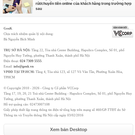
rút/chuyển tiền online của khách hàng trong trường hợp
sau
GenK
Chịu trách nhiệm quản lý nội dung:
Bà Nguyễn Bích Minh
TRỤ SỞ HÀ NỘI:
Tầng 22, Tòa nhà Center Building, Hapulico Complex, Số 01, phố
Nguyễn Huy Tưởng, phường Thanh Xuân, thành phố Hà Nội
Điện thoại:
024 7309 5555
.
Email:
info@genk.vn
VPĐD TẠI TP.HCM:
Tầng 4, Tòa nhà 123, số 127 Võ Văn Tần, Phường Xuân Hòa,
TPHCM
© Copyright 2010 - 2026 - Công ty Cổ phần VCCorp
Tầng 17, 19, 20, 21 Toà nhà Center Building - Hapulico Complex, Số 01, phố Nguyễn Huy
Tưởng, phường Thanh Xuân, thành phố Hà Nội
Hỗ trợ quảng cáo:
02473007108
Giấy phép thiết lập trang thông tin điện tử tổng hợp trên mạng số 460/GP-TTĐT do Sở
Thông tin và Truyền thông Hà Nội cấp ngày 03/02/2016
Xem bản Desktop