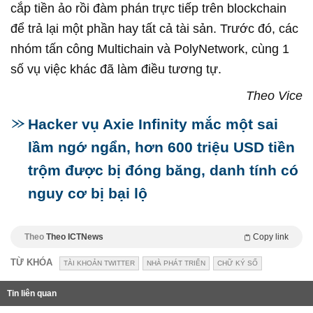
cắp tiền ảo rồi đàm phán trực tiếp trên blockchain
để trả lại một phần hay tất cả tài sản. Trước đó, các
nhóm tấn công Multichain và PolyNetwork, cùng 1
số vụ việc khác đã làm điều tương tự.
Theo Vice
Hacker vụ Axie Infinity mắc một sai
lầm ngớ ngẩn, hơn 600 triệu USD tiền
trộm được bị đóng băng, danh tính có
nguy cơ bị bại lộ
Theo
Theo ICTNews
Copy link
TỪ KHÓA
TÀI KHOẢN TWITTER
NHÀ PHÁT TRIỂN
CHỮ KÝ SỐ
Tin liên quan