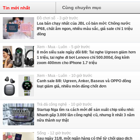
Cùng chuyên mục
Tin mới nhất
Đồ chơi số - 3 giờ trước
Loa bán chạy nhất của JBL có bản mới: Chống nước
IP68, chất âm ngon, nhiều màu sắc, giá sale chỉ 1 triệu
đồng
Xem - Mua - Luôn - 5 giờ trước
8 món siêu sale ngày đôi 8/8: Tai nghe Ugreen giảm hơn
1 triệu, tai nghe đi bơi Lenovo chỉ 500.000đ, ống kính
zoom 400mm cho iPhone 1.7 triệu
Xem - Mua - Luôn - 10 giờ trước
Canh sale 8/8: Ugreen, Anker, Baseus và OPPO đồng
loạt giảm giá, nhiều món đáng chốt đơn
Trà đá công nghệ - 10 giờ trước
Startup Nga tìm ra cách mới để sản xuất chip siêu nhỏ:
Nhanh gấp 3.000 lần công nghệ cũ, nhưng ít nhất 3 năm
nữa thành sự thật
Sống - 12 giờ trước
Sau ngày 31/8, một ngân hàng có thể từ chối giao dịch