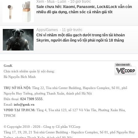
Xem - Mua - Luôn - 10 giờ trước
Sale chưa hết: Xiaomi, Panasonic, Lock&Lock vẫn còn
nhiều đồ gia dụng, chăm sóc cá nhân giá tốt
Apps/Games - 11 giờ trước
Chỉ vì nhầm một dấu gạch dưới trong tên tài khoản
Skyrim, người đàn ông vô tội phải ngồi tù 18 tháng
GenK
Chịu trách nhiệm quản lý nội dung:
Bà Nguyễn Bích Minh
TRỤ SỞ HÀ NỘI:
Tầng 22, Tòa nhà Center Building, Hapulico Complex, Số 01, phố
Nguyễn Huy Tưởng, phường Thanh Xuân, thành phố Hà Nội
Điện thoại:
024 7309 5555
.
Email:
info@genk.vn
VPĐD TẠI TP.HCM:
Tầng 4, Tòa nhà 123, số 127 Võ Văn Tần, Phường Xuân Hòa,
TPHCM
© Copyright 2010 - 2026 - Công ty Cổ phần VCCorp
Tầng 17, 19, 20, 21 Toà nhà Center Building - Hapulico Complex, Số 01, phố Nguyễn Huy
Tưởng, phường Thanh Xuân, thành phố Hà Nội