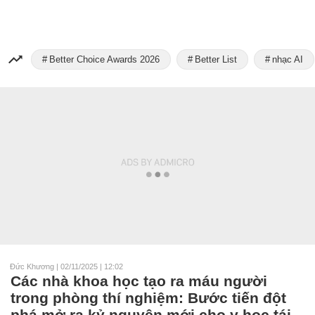
Better Choice Awards 2026
Better List
nhạc AI
Đức Khương
|
02/11/2025 | 12:02
Các nhà khoa học tạo ra máu người
trong phòng thí nghiệm: Bước tiến đột
phá mở ra kỷ nguyên mới cho y học tái