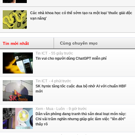
Các nhà khoa học có thể sớm tạo ra một loại 'thuốc giải độc
vạn năng'
Cùng chuyên mục
Tin mới nhất
Tin ICT - 55 giây trước
Tin vui cho người dùng ChatGPT miễn phí
Tin ICT - 4 phút trước
SK hynix tăng tốc cuộc đua bộ nhớ AI với chuẩn HBF
mới
Xem - Mua - Luôn - 9 giờ trước
Dân văn phòng đang tranh thủ săn deal loạt món này:
Chỉ vài trăm nghìn nhưng giúp góc làm việc "lên đời"
thấy rõ