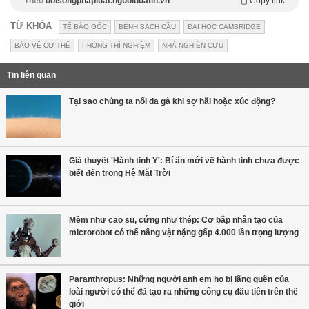
Theo
doisongphapluat.nguoiduatin.vn
Copy link
TỪ KHÓA
TẾ BÀO GỐC
BỆNH BẠCH CẦU
ĐẠI HỌC CAMBRIDGE
BẢO VỆ CƠ THỂ
PHÒNG THÍ NGHIỆM
NHÀ NGHIÊN CỨU
Tin liên quan
Tại sao chúng ta nổi da gà khi sợ hãi hoặc xúc động?
Giả thuyết 'Hành tinh Y': Bí ẩn mới về hành tinh chưa được
biết đến trong Hệ Mặt Trời
Mềm như cao su, cứng như thép: Cơ bắp nhân tạo của
microrobot có thể nâng vật nặng gấp 4.000 lần trọng lượng
Paranthropus: Những người anh em họ bị lãng quên của
loài người có thể đã tạo ra những công cụ đầu tiên trên thế
giới