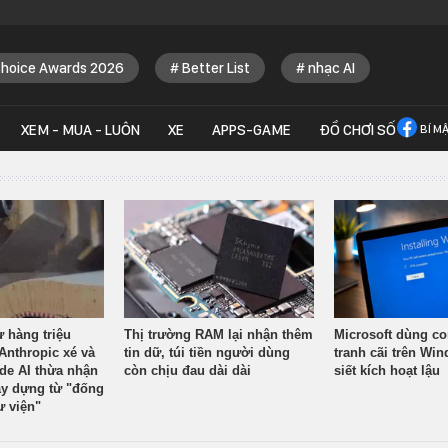
Choice Awards 2026
Better List
nhạc AI
XEM - MUA - LUÔN
XE
APPS-GAME
ĐỒ CHƠI SỐ
BÍ M
ừ hàng triệu
Thị trường RAM lại nhận thêm
Microsoft dùng co
Anthropic xé và
tin dữ, túi tiền người dùng
tranh cãi trên Wi
ude AI thừa nhận
còn chịu đau dài dài
siết kích hoạt lậu
y dựng từ "đống
ư viện"