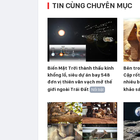
TIN CÙNG CHUYÊN MỤC
Biến Mặt Trời thành thấu kính
Bên tr
khổng lồ, siêu dự án bay 548
Cập rố
đơn vị thiên văn vạch mở thế
nhiêu b
giới ngoài Trái Đất
khảo s
Nổi bật