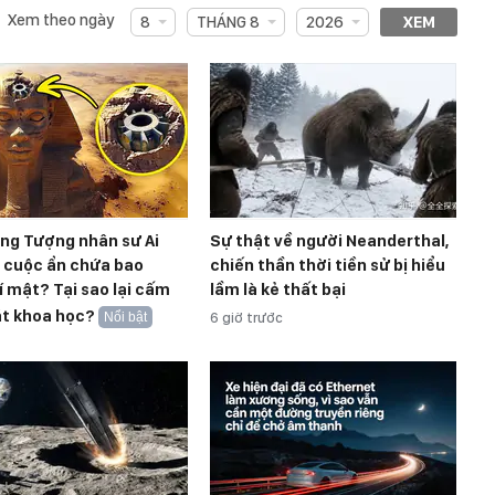
Xem theo ngày
8
THÁNG 8
2026
XEM
ong Tượng nhân sư Ai
Sự thật về người Neanderthal,
t cuộc ẩn chứa bao
chiến thần thời tiền sử bị hiểu
í mật? Tại sao lại cấm
lầm là kẻ thất bại
át khoa học?
Nổi bật
6 giờ trước