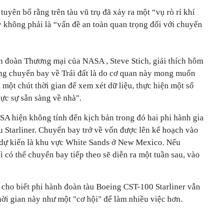
uyên bố rằng trên tàu vũ trụ đã xảy ra một “vụ rò rỉ khí
 không phải là “vấn đề an toàn quan trọng đối với chuyến
 đoàn Thương mại của NASA , Steve Stich, giải thích hôm
ừng chuyến bay về Trái đất là do cơ quan này mong muốn
ột chút thời gian để xem xét dữ liệu, thực hiện một số
ực sự sẵn sàng về nhà".
A hiện không tính đến kịch bản trong đó hai phi hành gia
àu Starliner. Chuyến bay trở về vốn được lên kế hoạch vào
 dự kiến là khu vực White Sands ở New Mexico. Nếu
 có thể chuyến bay tiếp theo sẽ diễn ra một tuần sau, vào
 cho biết phi hành đoàn tàu Boeing CST-100 Starliner vẫn
hời gian này như một "cơ hội" để làm nhiều việc hơn.