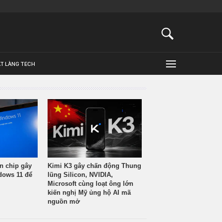
ẬT LÀNG TECH
n chip gây
Kimi K3 gây chấn động Thung
ndows 11 để
lũng Silicon, NVIDIA,
Microsoft cùng loạt ông lớn
kiến nghị Mỹ ủng hộ AI mã
nguồn mở