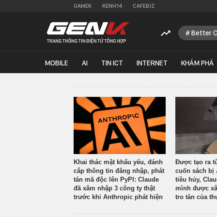
GAMEK
KENH14
CAFEBIZ
Better 
MOBILE
AI
TIN ICT
INTERNET
KHÁM PHÁ
Khai thác mật khẩu yếu, đánh
Được tạo ra t
cắp thông tin đăng nhập, phát
cuốn sách bị 
tán mã độc lên PyPI: Claude
tiêu hủy, Cla
đã xâm nhập 3 công ty thật
mình được xâ
trước khi Anthropic phát hiện
tro tàn của th